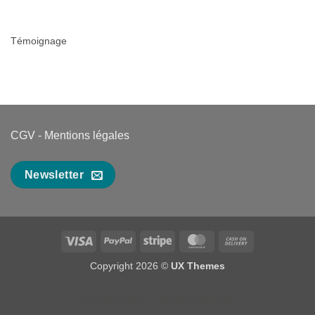
Témoignage
CGV
-
Mentions légales
Newsletter
Visa
PayPal
Stripe
MasterCard
Cash
On
Copyright 2026 ©
UX Themes
Delivery
Casino mit 1 Euro Einzahlung