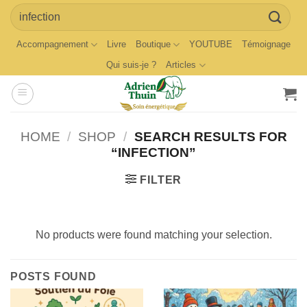
Skip
Search
to
for:
content
Accompagnement
Livre
Boutique
YOUTUBE
Témoignage
Qui suis-je ?
Articles
HOME
/
SHOP
/
SEARCH RESULTS FOR
“INFECTION”
FILTER
No products were found matching your selection.
POSTS FOUND