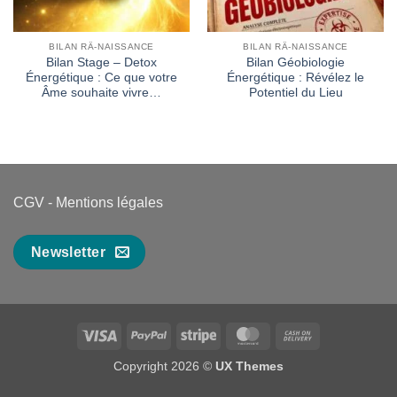
BILAN RÂ-NAISSANCE
BILAN RÂ-NAISSANCE
Bilan Stage – Detox
Bilan Géobiologie
Énergétique : Ce que votre
Énergétique : Révélez le
Âme souhaite vivre…
Potentiel du Lieu
CGV
-
Mentions légales
Newsletter
Visa
PayPal
Stripe
MasterCard
Cash
On
Copyright 2026 ©
UX Themes
Delivery