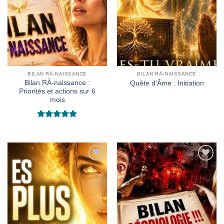
wishlist
wishlist
BILAN RÂ-NAISSANCE
BILAN RÂ-NAISSANCE
Bilan RÂ‑naissance :
Quête d’Âme : Initiation
Priorités et actions sur 6
mois
Rated
5
out of 5
Ajouter
Ajouter
à la
à la
wishlist
wishlist