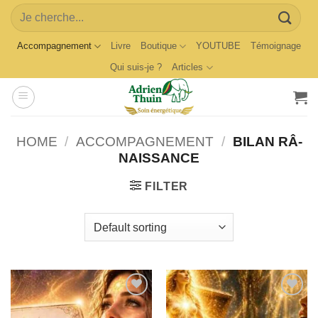
Skip
Search
to
for:
content
Accompagnement
Livre
Boutique
YOUTUBE
Témoignage
Qui suis-je ?
Articles
HOME
/
ACCOMPAGNEMENT
/
BILAN RÂ-
NAISSANCE
FILTER
Ajouter
Ajouter
à la
à la