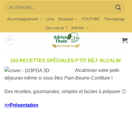
Skip
Search
to
for:
content
Accompagnement
Livre
Boutique
YOUTUBE
Témoignage
Qui suis-je ?
Articles
103 RECETTES SPÉCIALES P’TIT DÉJ’ ALCALIN
Alcaliniser votre petit-
déjeuner même si vous êtes
Pain-Beurre-Confiture
!
Des recettes, gourmandes, simples et faciles à préparer 🙂
>>Présentation