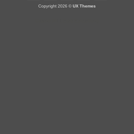
On
Copyright 2026 ©
UX Themes
Delivery
Casino mit 1 Euro Einzahlung