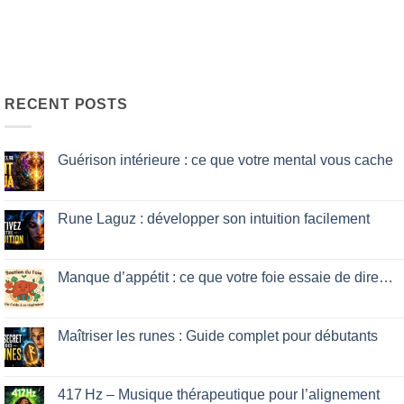
RECENT POSTS
Guérison intérieure : ce que votre mental vous cache
No
Comments
on
Guérison
Rune Laguz : développer son intuition facilement
intérieure
:
No
ce
Comments
que
on
votre
Rune
Manque d’appétit : ce que votre foie essaie de dire…
mental
Laguz
vous
:
No
cache
développer
Comments
son
on
intuition
Manque
Maîtriser les runes : Guide complet pour débutants
facilement
d’appétit
:
No
ce
Comments
que
on
votre
Maîtriser
417 Hz – Musique thérapeutique pour l’alignement
foie
les