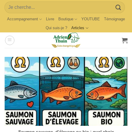
Skip
Search
to
for:
content
Accompagnement
Livre
Boutique
YOUTUBE
Témoignage
Qui suis-je ?
Articles
Saumon sauvage, d’élevage ou bio : quel choix