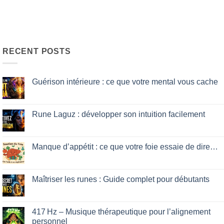
RECENT POSTS
Guérison intérieure : ce que votre mental vous cache
No
Comments
on
Guérison
Rune Laguz : développer son intuition facilement
intérieure
:
No
ce
Comments
que
on
votre
Rune
Manque d’appétit : ce que votre foie essaie de dire…
mental
Laguz
vous
:
No
cache
développer
Comments
son
on
intuition
Manque
Maîtriser les runes : Guide complet pour débutants
facilement
d’appétit
:
No
ce
Comments
que
on
votre
Maîtriser
417 Hz – Musique thérapeutique pour l’alignement
foie
les
personnel
essaie
runes