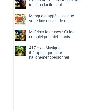
Rune Laguz : développer son
e
Guérison
intuition facilement
intérieure
:
No
ce
Comments
Manque d’appétit : ce que
que
on
votre
Rune
votre foie essaie de dire…
mental
Laguz
vous
:
No
cache
développer
Comments
Maîtriser les runes : Guide
son
on
intuition
Manque
complet pour débutants
facilement
d’appétit
:
No
ce
Comments
417 Hz – Musique
que
on
votre
Maîtriser
thérapeutique pour
foie
les
l’alignement personnel
essaie
runes
de
:
No
dire…
Guide
Comments
complet
on
pour
417 Hz
débutants
–
Musique
thérapeutique
pour
l’alignement
personnel