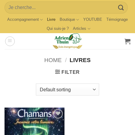
Skip
Search
to
for:
content
Accompagnement
Livre
Boutique
YOUTUBE
Témoignage
Qui suis-je ?
Articles
HOME
/
LIVRES
FILTER
Ajouter
à la
wishlist