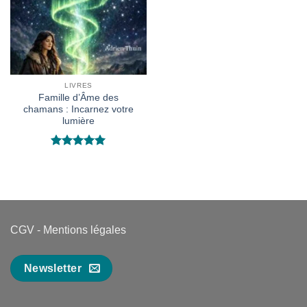
LIVRES
Famille d’Âme des
chamans : Incarnez votre
lumière
Rated
5
out of 5
CGV
-
Mentions légales
Newsletter