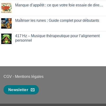
que
on
votre
Rune
Manque d’appétit : ce que votre foie essaie de dire…
mental
Laguz
vous
:
No
cache
développer
Comments
son
on
intuition
Manque
Maîtriser les runes : Guide complet pour débutants
facilement
d’appétit
:
No
ce
Comments
que
on
votre
Maîtriser
417 Hz – Musique thérapeutique pour l’alignement
foie
les
personnel
essaie
runes
de
:
No
dire…
Guide
Comments
complet
on
pour
417 Hz
débutants
–
Musique
thérapeutique
pour
l’alignement
personnel
CGV
-
Mentions légales
Newsletter