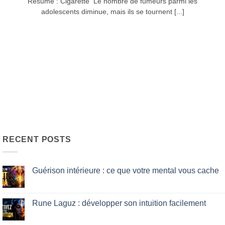
Résumé : Cigarette Le nombre de fumeurs parmi les
adolescents diminue, mais ils se tournent [...]
RECENT POSTS
Guérison intérieure : ce que votre mental vous cache
No
Comments
on
Guérison
Rune Laguz : développer son intuition facilement
intérieure
:
No
ce
Comments