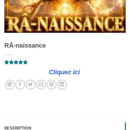
RÂ-naissance
Rated
4
5
Cliquez ici
out of 5
based on
customer
ratings
DESCRIPTION