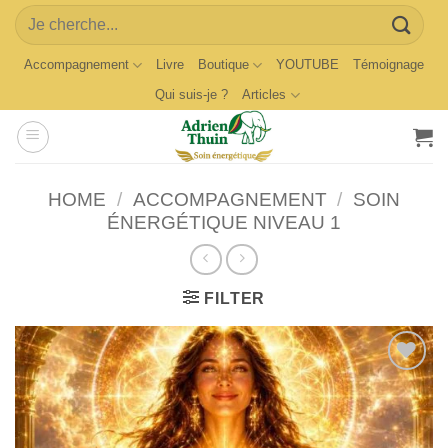
Skip
Search
to
for:
content
Accompagnement
Livre
Boutique
YOUTUBE
Témoignage
Qui suis-je ?
Articles
HOME
/
ACCOMPAGNEMENT
/
SOIN
ÉNERGÉTIQUE NIVEAU 1
FILTER
Ajouter
à la
wishlist