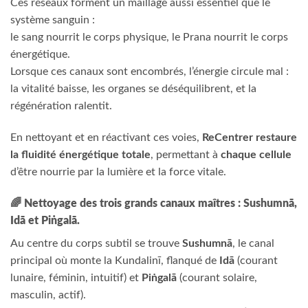
Ces réseaux forment un maillage aussi essentiel que le
système sanguin :
le sang nourrit le corps physique, le Prana nourrit le corps
énergétique.
Lorsque ces canaux sont encombrés, l’énergie circule mal :
la vitalité baisse, les organes se déséquilibrent, et la
régénération ralentit.
En nettoyant et en réactivant ces voies,
ReCentrer restaure
la fluidité énergétique totale
, permettant à
chaque cellule
d’être nourrie par la lumière et la force vitale.
🌈
Nettoyage des trois grands canaux maîtres : Sushumnā,
Idā et Piṅgalā.
Au centre du corps subtil se trouve
Sushumnā
, le canal
principal où monte la Kundalinī, flanqué de
Idā
(courant
lunaire, féminin, intuitif) et
Piṅgalā
(courant solaire,
masculin, actif).