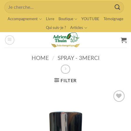
Skip
Search
to
for:
content
Accompagnement
Livre
Boutique
YOUTUBE
Témoignage
Qui suis-je ?
Articles
HOME
/
SPRAY - 3MERCI
FILTER
Ajouter
à la
wishlist