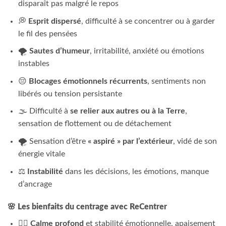
disparaît pas malgré le repos
💭
Esprit dispersé
, difficulté à se concentrer ou à garder
le fil des pensées
🌪️
Sautes d’humeur
, irritabilité, anxiété ou émotions
instables
😔
Blocages émotionnels récurrents
, sentiments non
libérés ou tension persistante
🌫️ Difficulté à
se relier aux autres ou à la Terre
,
sensation de flottement ou de détachement
🌪️ Sensation d’être
« aspiré » par l’extérieur
, vidé de son
énergie vitale
⚖️
Instabilité
dans les décisions, les émotions, manque
d’ancrage
🌸
Les bienfaits du centrage avec ReCentrer
🧘‍♀️
Calme profond
et stabilité émotionnelle, apaisement