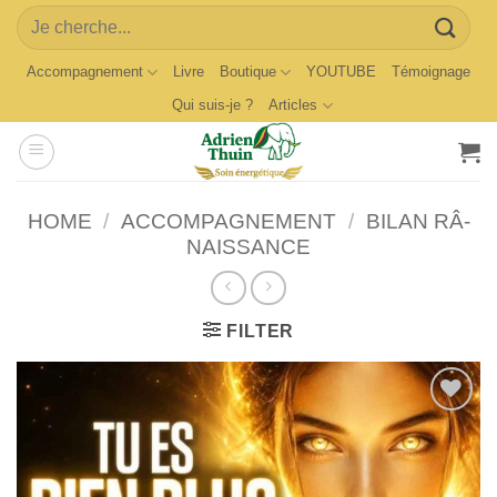
Skip
Search
to
for:
content
Accompagnement
Livre
Boutique
YOUTUBE
Témoignage
Qui suis-je ?
Articles
HOME
/
ACCOMPAGNEMENT
/
BILAN RÂ-
NAISSANCE
FILTER
Ajouter
à la
wishlist