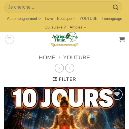
Skip
Search
to
for:
content
Accompagnement
Livre
Boutique
YOUTUBE
Témoignage
Qui suis-je ?
Articles
HOME
/
YOUTUBE
FILTER
Ajouter
à la
wishlist