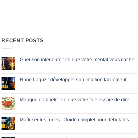
RECENT POSTS
Guérison intérieure : ce que votre mental vous cache
No
Comments
on
Guérison
Rune Laguz : développer son intuition facilement
intérieure
:
No
ce
Comments
que
on
votre
Rune
Manque d’appétit : ce que votre foie essaie de dire…
mental
Laguz
vous
:
No
cache
développer
Comments
son
on
intuition
Manque
Maîtriser les runes : Guide complet pour débutants
facilement
d’appétit
:
No
ce
Comments
que
on
votre
Maîtriser