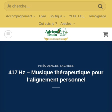
Skip
Search
to
for:
content
Accompagnement
Livre
Boutique
YOUTUBE
Témoignage
Qui suis-je ?
Articles
FRÉQUENCES SACRÉES
417 Hz – Musique thérapeutique pour
l’alignement personnel