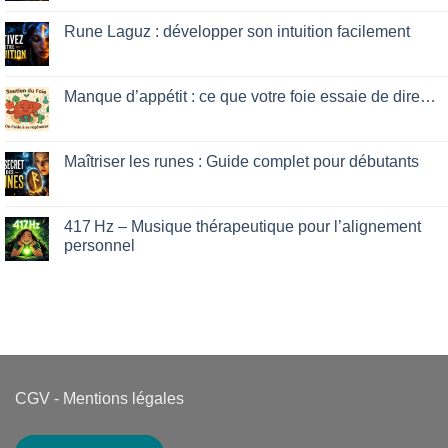
Comments
on
Guérison
Rune Laguz : développer son intuition facilement
intérieure
:
No
ce
Comments
que
on
votre
Rune
Manque d’appétit : ce que votre foie essaie de dire…
mental
Laguz
vous
:
No
cache
développer
Comments
son
on
intuition
Manque
Maîtriser les runes : Guide complet pour débutants
facilement
d’appétit
:
No
ce
Comments
que
on
votre
Maîtriser
417 Hz – Musique thérapeutique pour l’alignement
foie
les
personnel
essaie
runes
de
:
No
dire…
Guide
Comments
complet
on
pour
417 Hz
débutants
–
Musique
thérapeutique
pour
l’alignement
personnel
CGV
-
Mentions légales