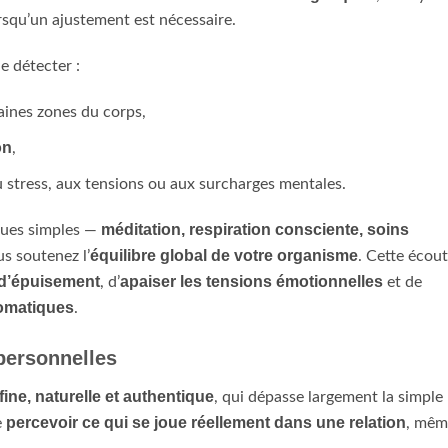
rsqu’un ajustement est nécessaire.
e détecter :
aines zones du corps,
on
,
u stress, aux tensions ou aux surcharges mentales.
méditation, respiration consciente, soins
ques simples —
équilibre global de votre organisme
s soutenez l’
. Cette écou
 d’épuisement
apaiser les tensions émotionnelles
, d’
et de
somatiques
.
rpersonnelles
ine, naturelle et authentique
, qui dépasse largement la simple
percevoir ce qui se joue réellement dans une relation
e
, mêm