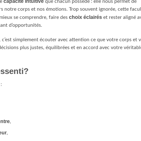
capacité intuitive
ne
que chacun possède : elle nous permet de
rs notre corps et nos émotions. Trop souvent ignorée, cette facu
choix éclairés
 mieux se comprendre, faire des
et rester aligné a
ant d’opportunités.
, c’est simplement écouter avec attention ce que votre corps et 
écisions plus justes, équilibrées et en accord avec votre véritabl
essenti?
:
entre
,
eur
,