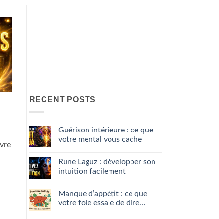
RECENT POSTS
Guérison intérieure : ce que
votre mental vous cache
ivre
No
Comments
Rune Laguz : développer son
on
Guérison
intuition facilement
intérieure
:
No
ce
Comments
Manque d’appétit : ce que
que
on
votre
Rune
votre foie essaie de dire…
mental
Laguz
vous
:
No