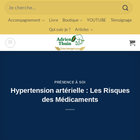
Skip
Search
to
for:
content
Accompagnement
Livre
Boutique
YOUTUBE
Témoignage
Qui suis-je ?
Articles
PRÉSENCE À SOI
Hypertension artérielle : Les Risques
des Médicaments