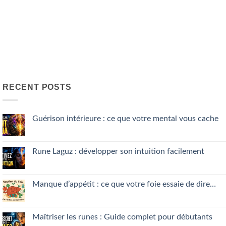
RECENT POSTS
Guérison intérieure : ce que votre mental vous cache
No
Comments
on
Guérison
Rune Laguz : développer son intuition facilement
intérieure
:
No
ce
Comments
que
on
votre
Rune
Manque d’appétit : ce que votre foie essaie de dire…
mental
Laguz
vous
:
No
cache
développer
Comments
son
on
intuition
Manque
Maîtriser les runes : Guide complet pour débutants
facilement
d’appétit