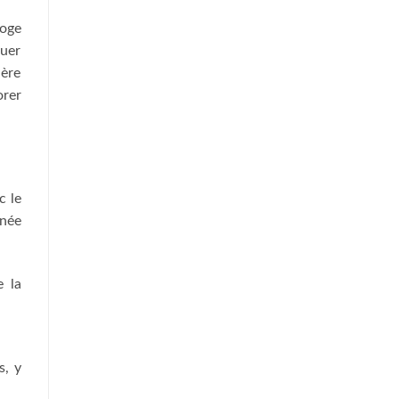
loge
ouer
ière
orer
c le
enée
e la
s, y