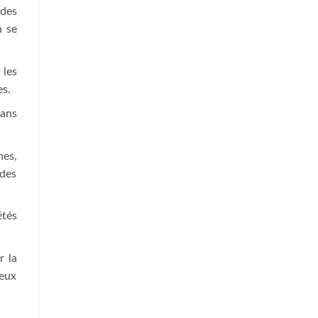
 des
n se
 les
es.
dans
nes,
 des
tés
r la
ceux