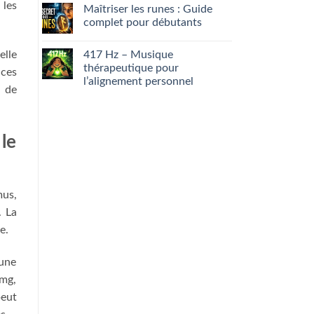
cache
développer
Comments
 les
Maîtriser les runes : Guide
son
on
intuition
Manque
complet pour débutants
facilement
d’appétit
:
No
ce
Comments
417 Hz – Musique
elle
que
on
votre
Maîtriser
thérapeutique pour
nces
foie
les
l’alignement personnel
essaie
runes
e de
de
:
No
dire…
Guide
Comments
complet
on
pour
417 Hz
débutants
–
le
Musique
thérapeutique
pour
l’alignement
personnel
mus,
. La
e.
 une
 mg,
peut