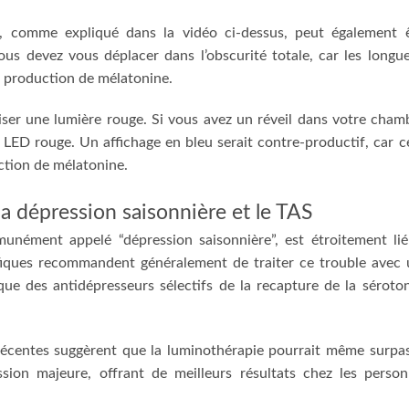
it, comme expliqué dans la vidéo ci-dessus, peut également 
ous devez vous déplacer dans l’obscurité totale, car les longu
a production de mélatonine.
iser une lumière rouge. Si vous avez un réveil dans votre cham
à LED rouge. Un affichage en bleu serait contre-productif, car c
uction de mélatonine.
la dépression saisonnière et le TAS
mmunément appelé “dépression saisonnière”, est étroitement li
tifiques recommandent généralement de traiter ce trouble avec
ue des antidépresseurs sélectifs de la recapture de la séroto
récentes suggèrent que la luminothérapie pourrait même surpa
sion majeure, offrant de meilleurs résultats chez les perso