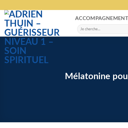
Skip
to
content
ACCOMPAGNEMEN
Search
for:
Mélatonine pou