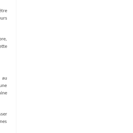
être
eurs
bre,
ette
é au
 une
nine
sser
nnes