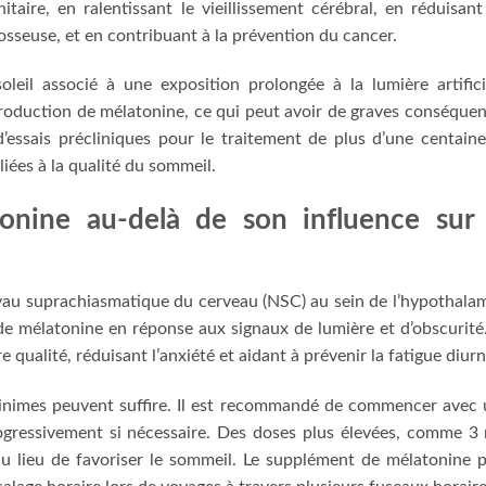
aire, en ralentissant le vieillissement cérébral, en réduisant
osseuse, et en contribuant à la prévention du cancer.
eil associé à une exposition prolongée à la lumière artifici
 production de mélatonine, ce qui peut avoir de graves conséque
 d’essais précliniques pour le traitement de plus d’une centain
iées à la qualité du sommeil.
onine au-delà de son influence sur 
oyau suprachiasmatique du cerveau (NSC) au sein de l’hypothala
 de mélatonine en réponse aux signaux de lumière et d’obscurité
qualité, réduisant l’anxiété et aidant à prévenir la fatigue diurn
minimes peuvent suffire. Il est recommandé de commencer avec
ogressivement si nécessaire. Des doses plus élevées, comme 3
au lieu de favoriser le sommeil. Le supplément de mélatonine 