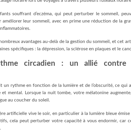
calage horaire lors de voyages à travers plusieurs fuseaux horaire
ants souffrant d’eczéma, qui peut perturber le sommeil, peu
 améliorer leur sommeil, avec en prime une réduction de la gra
inflammatoires.
e nombreux avantages au-delà de la gestion du sommeil, et cet art
nes spécifiques : la dépression, la sclérose en plaques et le canc
thme circadien : un allié contre 
t un rythme en fonction de la lumière et de l’obscurité, ce qui 
e et mental. Lorsque la nuit tombe, votre mélatonine augmente
gue au coucher du soleil.
 artificielle vive le soir, en particulier à la lumière bleue émise
itifs, cela peut perturber votre capacité à vous endormir, car c
.