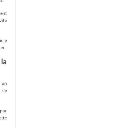
s.
vent
vité
icle
er.
la
a un
, ce
 par
ette