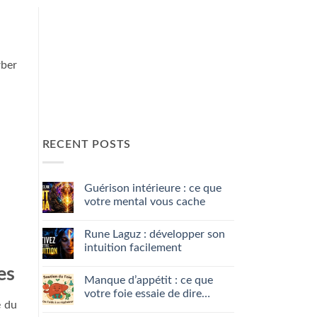
rber
RECENT POSTS
Guérison intérieure : ce que
votre mental vous cache
No
Comments
Rune Laguz : développer son
on
Guérison
intuition facilement
intérieure
:
No
es
ce
Comments
Manque d’appétit : ce que
que
on
votre
Rune
votre foie essaie de dire…
mental
Laguz
é du
vous
:
No