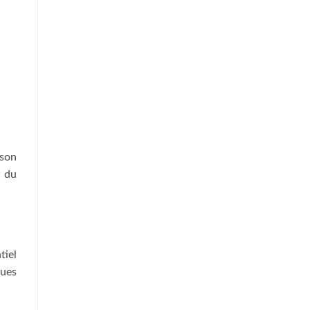
ison
é du
tiel
ques