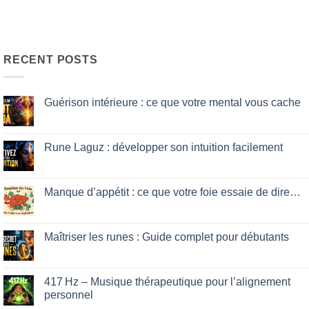
RECENT POSTS
Guérison intérieure : ce que votre mental vous cache
No
Comments
on
Guérison
Rune Laguz : développer son intuition facilement
intérieure
:
No
ce
Comments
que
on
votre
Rune
Manque d’appétit : ce que votre foie essaie de dire…
mental
Laguz
vous
:
No
cache
développer
Comments
son
on
intuition
Manque
Maîtriser les runes : Guide complet pour débutants
facilement
d’appétit
:
No
ce
Comments
que
on
votre
Maîtriser
417 Hz – Musique thérapeutique pour l’alignement
foie
les
personnel
essaie
runes
de
:
No