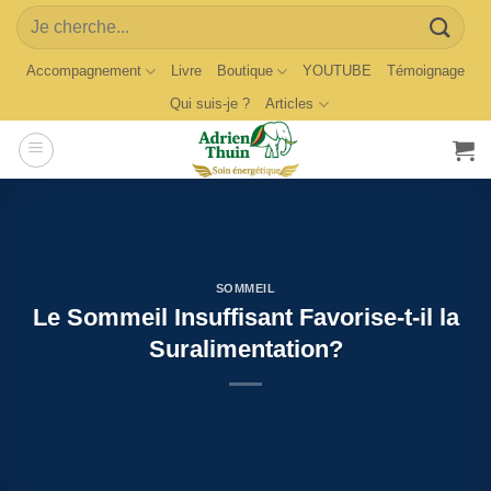
Skip
Search
to
for:
content
Accompagnement
Livre
Boutique
YOUTUBE
Témoignage
Qui suis-je ?
Articles
SOMMEIL
Le Sommeil Insuffisant Favorise-t-il la
Suralimentation?