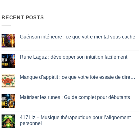
RECENT POSTS
Guérison intérieure : ce que votre mental vous cache
No
Comments
on
Guérison
Rune Laguz : développer son intuition facilement
intérieure
:
No
ce
Comments
que
on
votre
Rune
Manque d’appétit : ce que votre foie essaie de dire…
mental
Laguz
vous
:
No
cache
développer
Comments
son
on
intuition
Manque
Maîtriser les runes : Guide complet pour débutants
facilement
d’appétit
:
No
ce
Comments
que
on
votre
Maîtriser
417 Hz – Musique thérapeutique pour l’alignement
foie
les
personnel
essaie
runes
de
:
No
dire…
Guide
Comments
complet
on