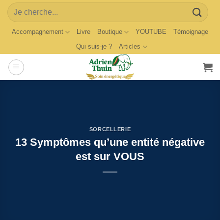
Skip
Search
to
for:
content
Accompagnement
Livre
Boutique
YOUTUBE
Témoignage
Qui suis-je ?
Articles
SORCELLERIE
13 Symptômes qu’une entité négative
est sur VOUS