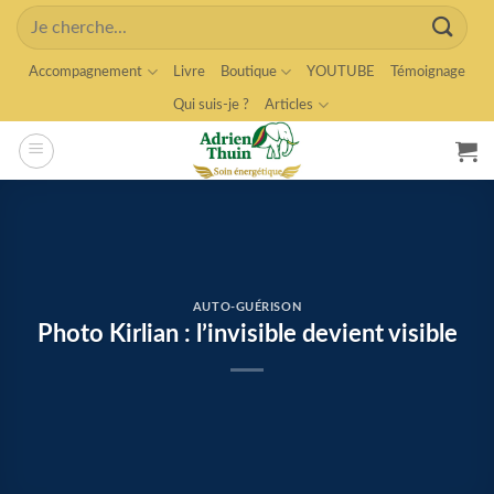
Skip
Search
to
for:
content
Accompagnement
Livre
Boutique
YOUTUBE
Témoignage
Qui suis-je ?
Articles
AUTO-GUÉRISON
Photo Kirlian : l’invisible devient visible