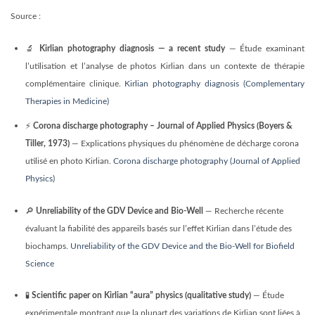
Source :
🔬
Kirlian photography diagnosis — a recent study
— Étude examinant
l’utilisation et l’analyse de photos Kirlian dans un contexte de thérapie
complémentaire clinique.
Kirlian photography diagnosis (Complementary
Therapies in Medicine)
⚡
Corona discharge photography – Journal of Applied Physics (Boyers &
Tiller, 1973)
— Explications physiques du phénomène de décharge corona
utilisé en photo Kirlian.
Corona discharge photography (Journal of Applied
Physics)
🔎
Unreliability of the GDV Device and Bio‑Well
— Recherche récente
évaluant la fiabilité des appareils basés sur l’effet Kirlian dans l’étude des
biochamps.
Unreliability of the GDV Device and the Bio‑Well for Biofield
Science
🧪
Scientific paper on Kirlian “aura” physics (qualitative study)
— Étude
expérimentale montrant que la plupart des variations de Kirlian sont liées à