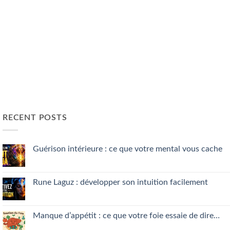
RECENT POSTS
Guérison intérieure : ce que votre mental vous cache
No
Comments
on
Guérison
Rune Laguz : développer son intuition facilement
intérieure
:
No
ce
Comments
que
on
votre
Rune
Manque d’appétit : ce que votre foie essaie de dire…
mental
Laguz
vous
:
No