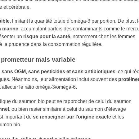
 et cérébrale.
aible
, limitant la quantité totale d’oméga‑3 par portion. De plus, 
n marine
, accumulant parfois des contaminants comme le merc
résenter un
risque pour la santé
, notamment chez les femmes
nt à la prudence dans la consommation régulière.
prometteur mais variable
s
sans OGM, sans pesticides et sans antibiotiques
, ce qui réd
iques. Néanmoins, leur alimentation inclut souvent des
protéine
t affecter le ratio oméga‑3/oméga‑6.
ipidique du saumon bio peut se rapprocher de celui du saumon
nnel
, ou bien rester similaire à celui du saumon d’élevage
est important de
se renseigner sur l’origine exacte
et les
aumon bio.