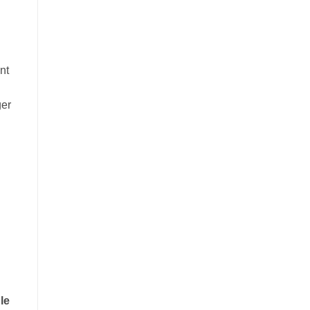
nt
ger
 le