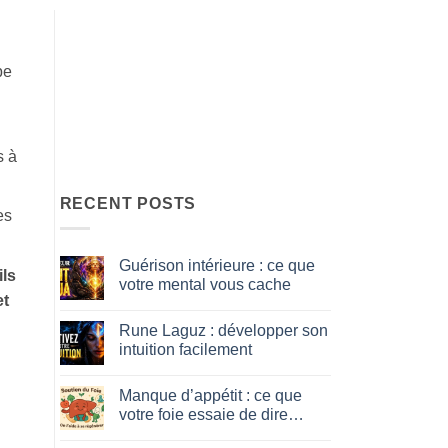
pe
s à
RECENT POSTS
es
Guérison intérieure : ce que
ls
votre mental vous cache
et
No
Comments
Rune Laguz : développer son
on
Guérison
intuition facilement
intérieure
:
No
ce
Comments
Manque d’appétit : ce que
que
on
votre
Rune
votre foie essaie de dire…
mental
Laguz
vous
:
No
cache
développer
Comments