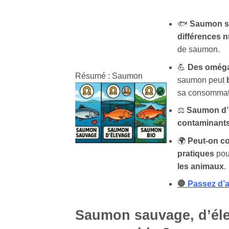
🐟
Saumon sa
différences n
de saumon.
💪
Des oméga
Résumé : Saumon
saumon peut
sa consommat
⚖️
Saumon d’é
contaminant
🌍
Peut-on c
pratiques
pou
les animaux
.
🛑
Passez d’a
Saumon sauvage, d’éle