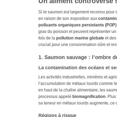
Un aliment controversé s
Si le saumon est largement reconnu pour
en raison de son exposition aux
contamin
polluants organiques persistants (POP)
gras du poisson et peuvent représenter u
fois de la
pollution marine globale
et de
crucial pour une consommation sûre et re
1. Saumon sauvage : l’ombre d
La contamination des océans et se
Les activités industrielles, minières et agr
l’accumulation de métaux lourds comme l
en haut de la chaîne alimentaire, les sa
processus appelé
biomagnification
. Plu
sa teneur en métaux lourds augmente, ce q
Régions à risque