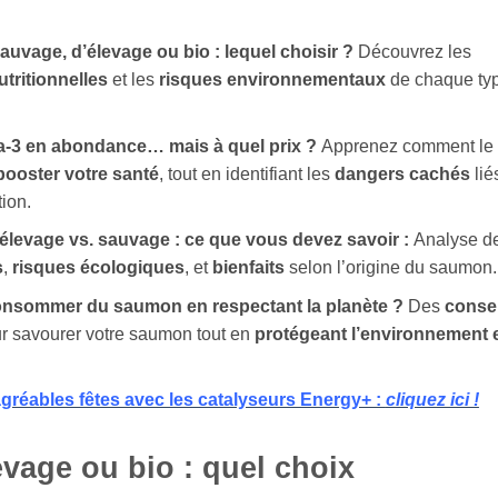
uvage, d’élevage ou bio : lequel choisir ?
Découvrez les
utritionnelles
et les
risques environnementaux
de chaque ty
-3 en abondance… mais à quel prix ?
Apprenez comment le
booster votre santé
, tout en identifiant les
dangers cachés
lié
ion.
levage vs. sauvage : ce que vous devez savoir :
Analyse d
s
,
risques écologiques
, et
bienfaits
selon l’origine du saumon.
onsommer du saumon en respectant la planète ?
Des
consei
r savourer votre saumon tout en
protégeant l’environnement 
gréables fêtes avec les catalyseurs Energy+ :
cliquez ici !
vage ou bio : quel choix