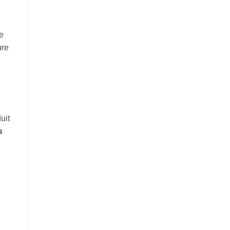
le
ure
uit
s