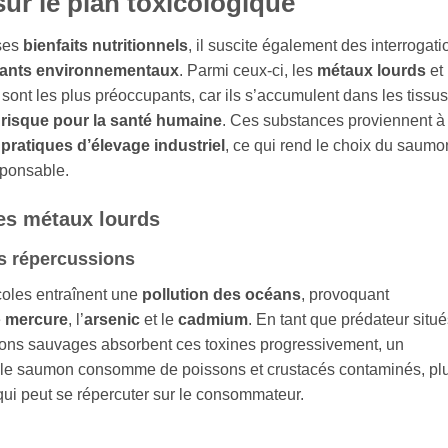
ur le plan toxicologique
 ses
bienfaits nutritionnels
, il suscite également des interrogati
ants environnementaux
. Parmi ceux-ci, les
métaux lourds
et 
sont les plus préoccupants, car ils s’accumulent dans les tissus
n
risque pour la santé humaine
. Ces substances proviennent à 
s
pratiques d’élevage industriel
, ce qui rend le choix du saumo
sponsable.
es métaux lourds
s répercussions
icoles entraînent une
pollution des océans
, provoquant
e
mercure
, l’
arsenic
et le
cadmium
. En tant que prédateur situ
umons sauvages absorbent ces toxines progressivement, un
s le saumon consomme de poissons et crustacés contaminés, pl
ui peut se répercuter sur le consommateur.