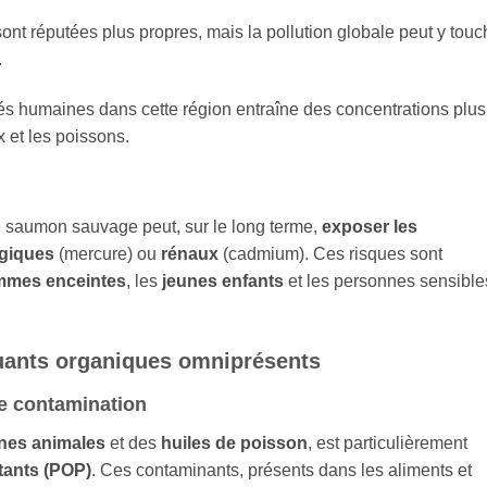
ont réputées plus propres, mais la pollution globale peut y touc
.
ités humaines dans cette région entraîne des concentrations plus
 et les poissons.
 saumon sauvage peut, sur le long terme,
exposer les
giques
(mercure) ou
rénaux
(cadmium). Ces risques sont
mmes enceintes
, les
jeunes enfants
et les personnes sensible
luants organiques omniprésents
e contamination
ines animales
et des
huiles de poisson
, est particulièrement
tants (POP)
. Ces contaminants, présents dans les aliments et