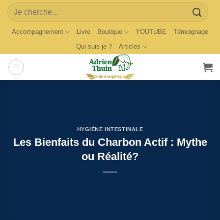
Skip
Search
to
for:
content
Accompagnement
Livre
Boutique
YOUTUBE
Témoignage
Qui suis-je ?
Articles
HYGIÈNE INTESTINALE
Les Bienfaits du Charbon Actif : Mythe
ou Réalité?