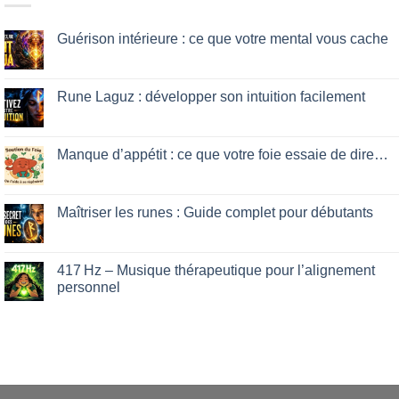
Guérison intérieure : ce que votre mental vous cache
No
Comments
on
Guérison
Rune Laguz : développer son intuition facilement
intérieure
:
No
ce
Comments
que
on
votre
Rune
Manque d’appétit : ce que votre foie essaie de dire…
mental
Laguz
vous
:
No
cache
développer
Comments
son
on
intuition
Manque
Maîtriser les runes : Guide complet pour débutants
facilement
d’appétit
:
No
ce
Comments
que
on
votre
Maîtriser
417 Hz – Musique thérapeutique pour l’alignement
foie
les
personnel
essaie
runes
de
:
No
dire…
Guide
Comments
complet
on
pour
417 Hz
débutants
–
Musique
thérapeutique
pour
l’alignement