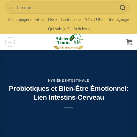
Skip
Search
to
for:
content
Accompagnement
Livre
Boutique
YOUTUBE
Témoignage
Qui suis-je ?
Articles
HYGIÈNE INTESTINALE
Probiotiques et Bien-Être Émotionnel:
Lien Intestins-Cerveau