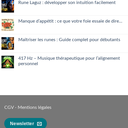
Guérison
Rune Laguz : développer son intuition facilement
intérieure
:
No
ce
Comments
que
on
votre
Rune
Manque d’appétit : ce que votre foie essaie de dire…
mental
Laguz
vous
:
No
cache
développer
Comments
son
on
intuition
Manque
Maîtriser les runes : Guide complet pour débutants
facilement
d’appétit
:
No
ce
Comments
que
on
votre
Maîtriser
417 Hz – Musique thérapeutique pour l’alignement
foie
les
personnel
essaie
runes
de
:
No
dire…
Guide
Comments
complet
on
pour
417 Hz
débutants
–
Musique
thérapeutique
pour
l’alignement
personnel
CGV
-
Mentions légales
Newsletter