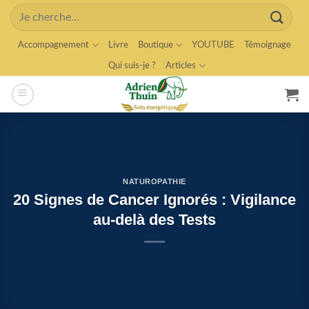
Skip
Search
to
for:
content
Accompagnement
Livre
Boutique
YOUTUBE
Témoignage
Qui suis-je ?
Articles
NATUROPATHIE
20 Signes de Cancer Ignorés : Vigilance
au-delà des Tests