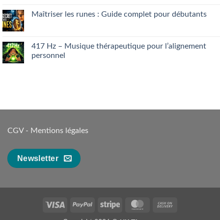
son
on
intuition
Manque
Maîtriser les runes : Guide complet pour débutants
facilement
d’appétit
:
No
ce
Comments
que
on
votre
Maîtriser
417 Hz – Musique thérapeutique pour l’alignement
foie
les
personnel
essaie
runes
de
:
No
dire…
Guide
Comments
complet
on
pour
417 Hz
débutants
–
Musique
thérapeutique
pour
l’alignement
personnel
CGV
-
Mentions légales
Newsletter
Visa
PayPal
Stripe
MasterCard
Cash
On