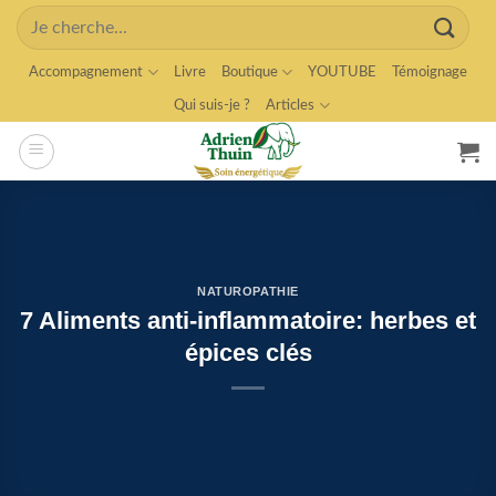
Skip
Search
to
for:
content
Accompagnement
Livre
Boutique
YOUTUBE
Témoignage
Qui suis-je ?
Articles
NATUROPATHIE
7 Aliments anti-inflammatoire: herbes et
épices clés