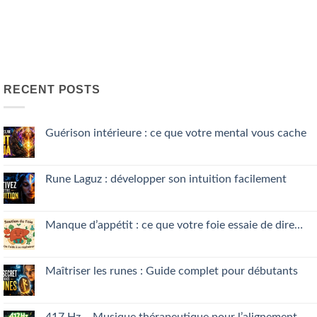
RECENT POSTS
Guérison intérieure : ce que votre mental vous cache
No
Comments
on
Guérison
Rune Laguz : développer son intuition facilement
intérieure
:
No
ce
Comments
que
on
votre
Rune
Manque d’appétit : ce que votre foie essaie de dire…
mental
Laguz
vous
:
No
cache
développer
Comments
son
on
intuition
Manque
Maîtriser les runes : Guide complet pour débutants
facilement
d’appétit
:
No
ce
Comments
que
on
votre
Maîtriser