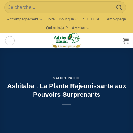
Skip
Search
to
for:
content
Accompagnement
Livre
Boutique
YOUTUBE
Témoignage
Qui suis-je ?
Articles
NATUROPATHIE
Ashitaba : La Plante Rajeunissante aux
Pouvoirs Surprenants