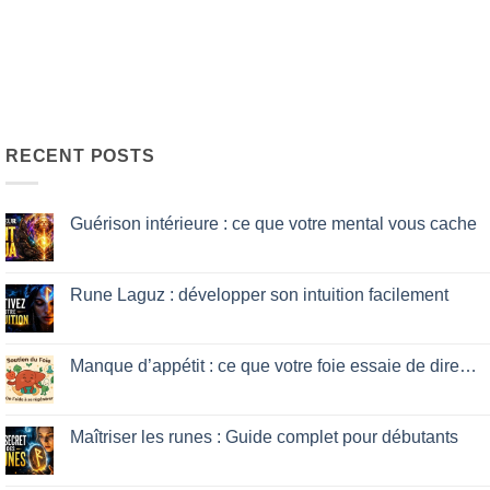
RECENT POSTS
Guérison intérieure : ce que votre mental vous cache
No
Comments
on
Guérison
Rune Laguz : développer son intuition facilement
intérieure
:
No
ce
Comments
que
on
votre
Rune
Manque d’appétit : ce que votre foie essaie de dire…
mental
Laguz
vous
:
No
cache
développer
Comments
son
on
intuition
Manque
Maîtriser les runes : Guide complet pour débutants
facilement
d’appétit
:
No
ce
Comments
que
on