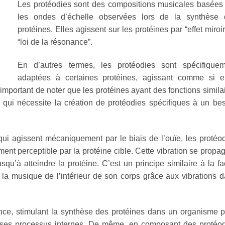
Les protéodies sont des compositions musicales basées
les ondes d’échelle observées lors de la synthèse 
protéines. Elles agissent sur les protéines par “effet miroir
“loi de la résonance”.
En d’autres termes, les protéodies sont spécifiquem
adaptées à certaines protéines, agissant comme si el
 important de noter que les protéines ayant des fonctions simila
e qui nécessite la création de protéodies spécifiques à un be
ui agissent mécaniquement par le biais de l’ouïe, les protéo
ment perceptible par la protéine cible. Cette vibration se propa
usqu’à atteindre la protéine. C’est un principe similaire à la f
la musique de l’intérieur de son corps grâce aux vibrations 
ance, stimulant la synthèse des protéines dans un organisme 
er ses processus internes. De même, en composant des protéo