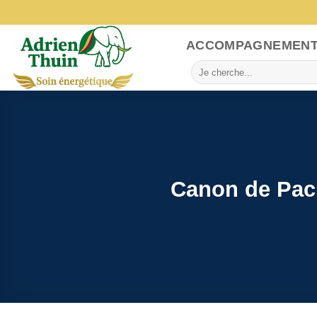
Skip
to
content
ACCOMPAGNEMEN
Search
for:
Canon de Pach