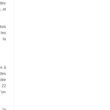
 des
, et
lois
 les
e la
es à
 des
otre
e 22
l’on
, la