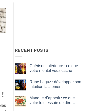
RECENT POSTS
Guérison intérieure : ce que
votre mental vous cache
No
Comments
Rune Laguz : développer son
on
Guérison
intuition facilement
intérieure
:
No
 !
ce
Comments
Manque d’appétit : ce que
que
on
votre
Rune
votre foie essaie de dire…
mental
Laguz
bles
vous
:
No
cache
développer
Comments