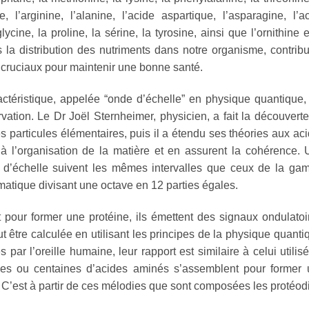
ne, l’arginine, l’alanine, l’acide aspartique, l’asparagine, l’a
ycine, la proline, la sérine, la tyrosine, ainsi que l’ornithine e
ans la distribution des nutriments dans notre organisme, contrib
 cruciaux pour maintenir une bonne santé.
éristique, appelée “onde d’échelle” en physique quantique,
ervation. Le Dr Joël Sternheimer, physicien, a fait la découvert
 particules élémentaires, puis il a étendu ses théories aux ac
à l’organisation de la matière et en assurent la cohérence.
s d’échelle suivent les mêmes intervalles que ceux de la g
matique divisant une octave en 12 parties égales.
pour former une protéine, ils émettent des signaux ondulatoi
t être calculée en utilisant les principes de la physique quanti
par l’oreille humaine, leur rapport est similaire à celui utilis
es ou centaines d’acides aminés s’assemblent pour former 
. C’est à partir de ces mélodies que sont composées les protéod