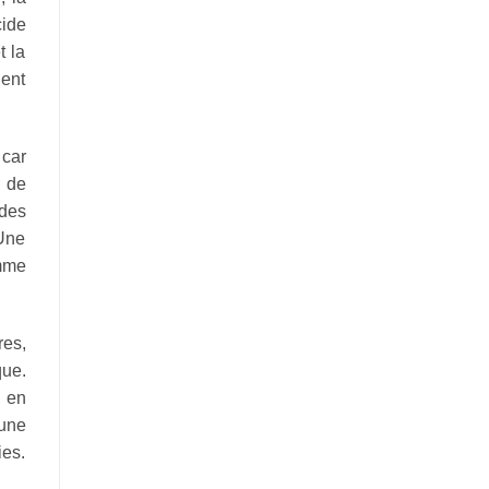
cide
t la
uent
 car
e de
ides
 Une
amme
res,
que.
é en
une
ies.