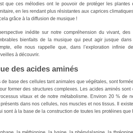
st que ces mélodies ont le pouvoir de protéger les plantes
taire, en les rendant plus résistantes aux caprices climatiques
ela grâce à la diffusion de musique !
erspective inédite sur notre compréhension du vivant, des 
mbrables bienfaits de la musique qui peut agir jusque dans
mpte, elle nous rappelle que, dans l’exploration infinie d
veilles à découvrir.
que des acides aminés
s de base des cellules tant animales que végétales, sont formé
pour former des structures complexes. Les acides aminés sont
ocessus vitaux et de notre métabolisme. Environ 20 % de n
présents dans nos cellules, nos muscles et nos tissus. Il exist
i sont à la base de la construction de toutes les protéines que 
ane, la méthionine, la lysine, la phénylalanine, la thréonine