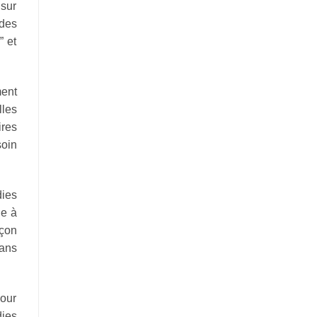
 sur
des
” et
ent
les
ires
soin
dies
ge à
açon
dans
pour
dies