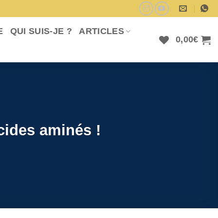
E
QUI SUIS-JE ?
ARTICLES
0,00
€
cides aminés !