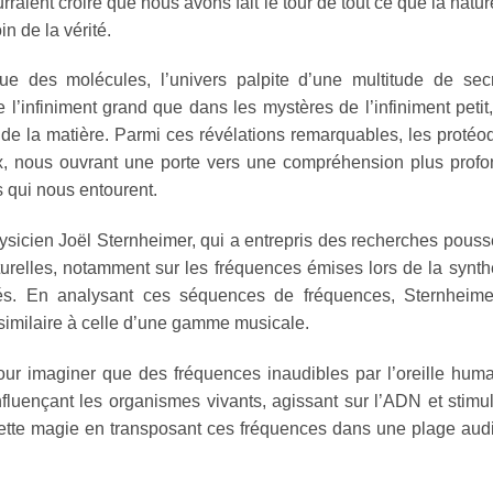
raient croire que nous avons fait le tour de tout ce que la natur
in de la vérité.
 des molécules, l’univers palpite d’une multitude de secr
 l’infiniment grand que dans les mystères de l’infiniment petit
 de la matière. Parmi ces révélations remarquables, les protéo
 nous ouvrant une porte vers une compréhension plus profo
 qui nous entourent.
hysicien Joël Sternheimer, qui a entrepris des recherches pous
urelles, notamment sur les fréquences émises lors de la synt
nés. En analysant ces séquences de fréquences, Sternheime
 similaire à celle d’une gamme musicale.
pour imaginer que des fréquences inaudibles par l’oreille hum
fluençant les organismes vivants, agissant sur l’ADN et stimu
 cette magie en transposant ces fréquences dans une plage aud