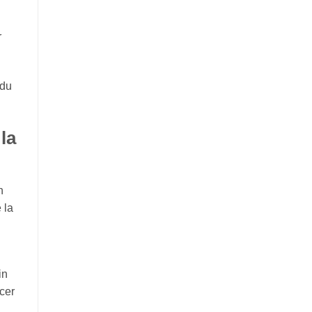
r
 du
la
n
 la
in
cer