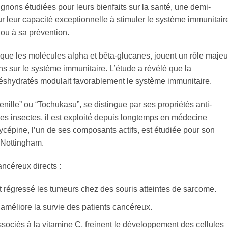
ons étudiées pour leurs bienfaits sur la santé, une demi-
r leur capacité exceptionnelle à stimuler le système immunitair
r ou à sa prévention.
 que les molécules alpha et bêta-glucanes, jouent un rôle majeu
s sur le système immunitaire. L’étude a révélé que la
shydratés modulait favorablement le système immunitaire.
le” ou “Tochukasu”, se distingue par ses propriétés anti-
des insectes, il est exploité depuis longtemps en médecine
rdycépine, l’un de ses composants actifs, est étudiée pour son
e Nottingham.
ncéreux directs :
t régressé les tumeurs chez des souris atteintes de sarcome.
améliore la survie des patients cancéreux.
sociés à la vitamine C, freinent le développement des cellules