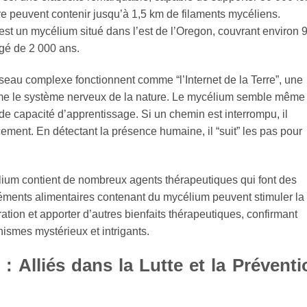
rre peuvent contenir jusqu’à 1,5 km de filaments mycéliens.
 est un mycélium situé dans l’est de l’Oregon, couvrant environ 
âgé de 2 000 ans.
seau complexe fonctionnent comme “l’Internet de la Terre”, une
me le système nerveux de la nature. Le mycélium semble même
de capacité d’apprentissage. Si un chemin est interrompu, il
ent. En détectant la présence humaine, il “suit” les pas pour
élium contient de nombreux agents thérapeutiques qui font des
éments alimentaires contenant du mycélium peuvent stimuler la
ation et apporter d’autres bienfaits thérapeutiques, confirmant
nismes mystérieux et intrigants.
 Alliés dans la Lutte et la Préventi