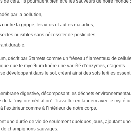
de cela, ils pourraient bien être les sauveurs de notre monde :
adés par la pollution,
ontre la grippe, les virus et autres maladies,
nsectes nuisibles sans nécessiter de pesticides,
rant durable.
um, décrit par Stamets comme un “réseau filamenteux de cellul
plique que le mycélium libère une variété d’enzymes, d’agents
se développant dans le sol, créant ainsi des sols fertiles essent
embrane digestive, décomposant les déchets environnementa
e de la “mycoremédiation”. Travailler en tandem avec le mycéli
 l’extérieur comme à l’intérieur de notre corps.
ont une durée de vie de seulement quelques jours, ajoutant une
rs de champignons sauvages.