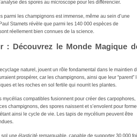
’analyse des spores au microscope pour les différencier.
ures parmi les champignons est immense, même au sein d’une
Paul Stamets révèle que parmi les 140 000 espèces de
ont réellement bien connues de la science.
r : Découvrez le Monde Magique d
ecyclage naturel, jouent un rôle fondamental dans le maintien 
rraient prospérer, car les champignons, ainsi que leur “parent” 
es et les roches en sol fertile qui nourrit les plantes.
es mycélias compatibles fusionnent pour créer des carpophores,
 champignons, des spores naissent et s’envolent pour forme
ant ainsi le cycle de vie. Les tapis de mycélium peuvent être
ndues.
sol une élasticité remarquable, capable de supporter 30 000 fo