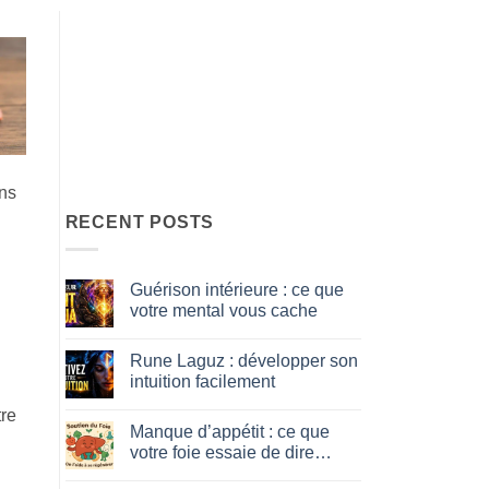
ons
RECENT POSTS
Guérison intérieure : ce que
votre mental vous cache
No
Comments
Rune Laguz : développer son
on
Guérison
intuition facilement
intérieure
:
No
tre
ce
Comments
Manque d’appétit : ce que
que
on
votre
Rune
votre foie essaie de dire…
mental
Laguz
vous
:
No
cache
développer
Comments