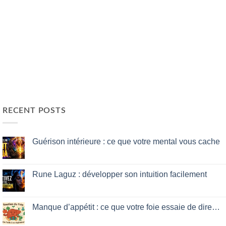
RECENT POSTS
Guérison intérieure : ce que votre mental vous cache
No
Comments
on
Guérison
Rune Laguz : développer son intuition facilement
intérieure
:
No
ce
Comments
que
on
votre
Rune
Manque d’appétit : ce que votre foie essaie de dire…
mental
Laguz
vous
:
No
cache
développer
Comments