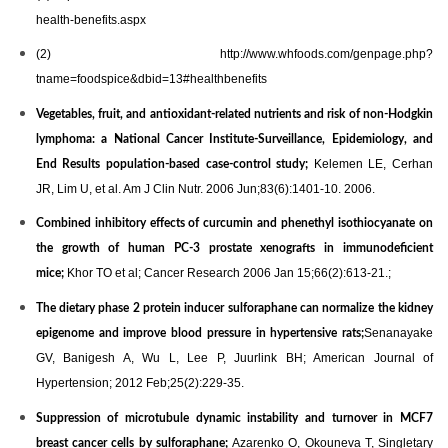
health-benefits.aspx
(2)
http://www.whfoods.com/genpage.php?
tname=foodspice&dbid=13#healthbenefits
Vegetables, fruit, and antioxidant-related nutrients and risk of non-Hodgkin
lymphoma: a National Cancer Institute-Surveillance, Epidemiology, and
Kelemen LE, Cerhan
End Results population-based case-control study;
JR, Lim U, et al. Am J Clin Nutr. 2006 Jun;83(6):1401-10. 2006.
Combined inhibitory effects of curcumin and phenethyl isothiocyanate on
the growth of human PC-3 prostate xenografts in immunodeficient
Khor TO et al; Cancer Research 2006 Jan 15;66(2):613-21.;
mice;
The dietary phase 2 protein inducer sulforaphane can normalize the kidney
Senanayake
epigenome and improve blood pressure in hypertensive rats;
GV, Banigesh A, Wu L, Lee P, Juurlink BH; American Journal of
Hypertension; 2012 Feb;25(2):229-35.
Suppression of microtubule dynamic instability and turnover in MCF7
Azarenko O, Okouneva T, Singletary
breast cancer cells by sulforaphane;