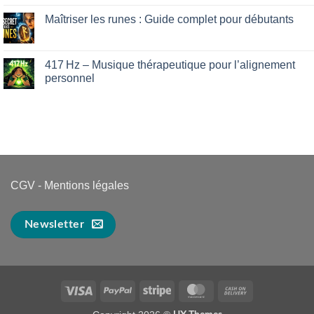
son
on
intuition
Manque
Maîtriser les runes : Guide complet pour débutants
facilement
d’appétit
:
No
ce
Comments
que
on
votre
Maîtriser
417 Hz – Musique thérapeutique pour l’alignement
foie
les
personnel
essaie
runes
de
:
No
dire…
Guide
Comments
complet
on
pour
417 Hz
débutants
–
Musique
thérapeutique
pour
l’alignement
personnel
CGV
-
Mentions légales
Newsletter
Visa
PayPal
Stripe
MasterCard
Cash
On