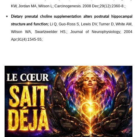
KW, Jordan MA, Wilson L; Carcinogenesis. 2008 Dec;29(12):2360-8.;
Dietary prenatal choline supplementation alters postnatal hippocampal
Li Q, Guo-Ross S, Lewis DV, Turner D, White AM,
structure and function;
Wilson WA, Swartzwelder HS.; Journal of Neurophysiology; 2004
Apr;91(4):1545-55;