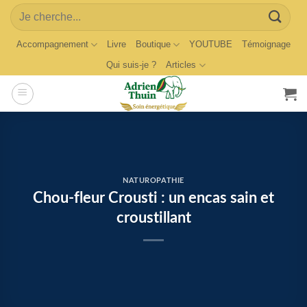
Skip
Search
to
for:
content
Accompagnement
Livre
Boutique
YOUTUBE
Témoignage
Qui suis-je ?
Articles
NATUROPATHIE
Chou-fleur Crousti : un encas sain et
croustillant