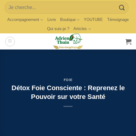
Skip
Search
to
for:
content
Accompagnement
Livre
Boutique
YOUTUBE
Témoignage
Qui suis-je ?
Articles
FOIE
Détox Foie Consciente : Reprenez le
Pouvoir sur votre Santé