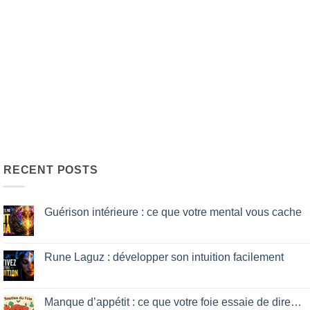
RECENT POSTS
Guérison intérieure : ce que votre mental vous cache
No
Comments
on
Guérison
Rune Laguz : développer son intuition facilement
intérieure
:
No
ce
Comments
que
on
votre
Rune
Manque d’appétit : ce que votre foie essaie de dire…
mental
Laguz