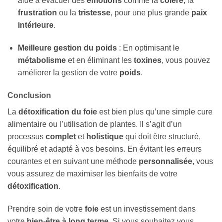
aide à évacuer des
émotions
comme la
colère
, la
frustration
ou la
tristesse
, pour une plus grande
paix
intérieure
.
Meilleure gestion du poids
: En optimisant le
métabolisme
et en éliminant les
toxines
, vous pouvez
améliorer la gestion de votre
poids
.
Conclusion
La
détoxification du foie
est bien plus qu’une simple cure
alimentaire ou l’utilisation de plantes. Il s’agit d’un
processus
complet
et
holistique
qui doit être structuré,
équilibré et adapté à vos besoins. En évitant les erreurs
courantes et en suivant une méthode
personnalisée
, vous
vous assurez de maximiser les bienfaits de votre
détoxification
.
Prendre soin de votre
foie
est un investissement dans
votre
bien-être à long terme
. Si vous souhaitez vous