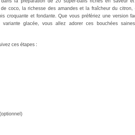
a dans la préparation de 20 super-balls riches en saveur e
 de coco, la richesse des amandes et la fraîcheur du citron,
ois croquante et fondante. Que vous préfériez une version f
e variante glacée, vous allez adorer ces bouchées saines
uivez ces étapes :
(optionnel)