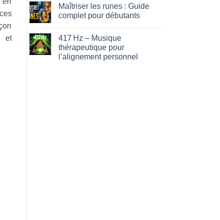
t en
Maîtriser les runes : Guide
son
on
intuition
Manque
 ces
complet pour débutants
facilement
d’appétit
açon
:
No
ce
Comments
417 Hz – Musique
 et
que
on
votre
Maîtriser
thérapeutique pour
foie
les
l’alignement personnel
essaie
runes
de
:
No
dire…
Guide
Comments
complet
on
pour
417 Hz
débutants
–
Musique
thérapeutique
pour
l’alignement
personnel