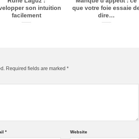
Rune Laguz :
Manque d’appétit : ce
velopper son intuition
que votre foie essaie d
facilement
dire…
ed.
Required fields are marked
*
il
*
Website