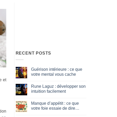
RECENT POSTS
Guérison intérieure : ce que
votre mental vous cache
e et
No
Comments
Rune Laguz : développer son
on
Guérison
intuition facilement
intérieure
:
No
ce
Comments
Manque d’appétit : ce que
que
on
votre
Rune
votre foie essaie de dire…
mental
Laguz
tion
vous
:
No
cache
développer
Comments