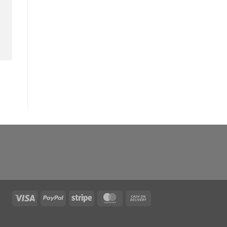
Visa
PayPal
Stripe
MasterCard
Cash
On
Delivery