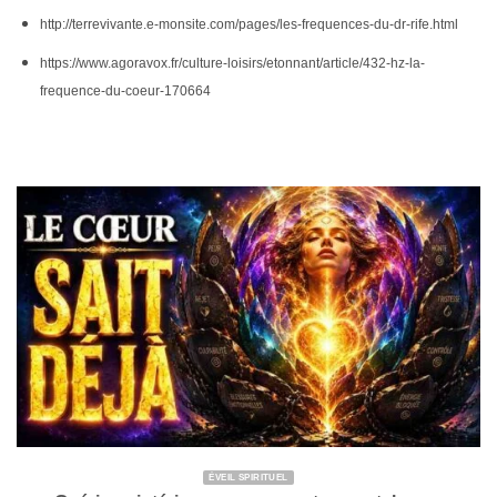
http://terrevivante.e-monsite.com/pages/les-frequences-du-dr-rife.html
https://www.agoravox.fr/culture-loisirs/etonnant/article/432-hz-la-
frequence-du-coeur-170664
ÉVEIL SPIRITUEL