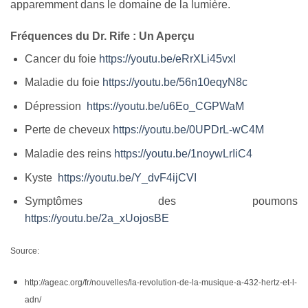
apparemment dans le domaine de la lumière.
Fréquences du Dr. Rife : Un Aperçu
Cancer du foie
https://youtu.be/eRrXLi45vxI
Maladie du foie
https://youtu.be/56n10eqyN8c
Dépression
https://youtu.be/u6Eo_CGPWaM
Perte de cheveux
https://youtu.be/0UPDrL-wC4M
Maladie des reins
https://youtu.be/1noywLrIiC4
Kyste
https://youtu.be/Y_dvF4ijCVI
Symptômes des poumons
https://youtu.be/2a_xUojosBE
Source:
http://ageac.org/fr/nouvelles/la-revolution-de-la-musique-a-432-hertz-et-l-
adn/