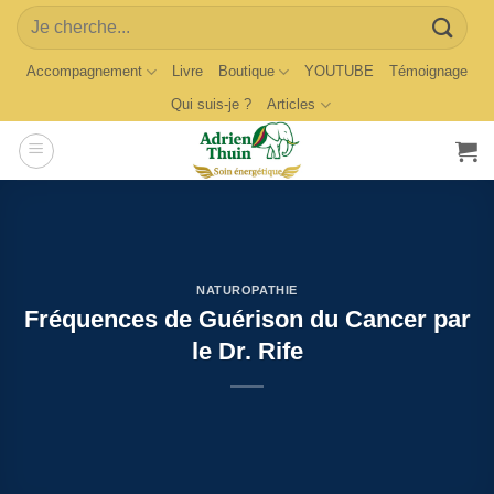
Skip
Search
to
for:
content
Accompagnement
Livre
Boutique
YOUTUBE
Témoignage
Qui suis-je ?
Articles
NATUROPATHIE
Fréquences de Guérison du Cancer par
le Dr. Rife