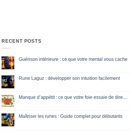
RECENT POSTS
Guérison intérieure : ce que votre mental vous cache
No
Comments
on
Guérison
Rune Laguz : développer son intuition facilement
intérieure
:
No
ce
Comments
que
on
votre
Rune
Manque d’appétit : ce que votre foie essaie de dire…
mental
Laguz
vous
:
No
cache
développer
Comments
son
on
intuition
Manque
Maîtriser les runes : Guide complet pour débutants
facilement
d’appétit
:
No
ce
Comments
que
on