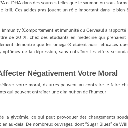
EPA et DHA dans des sources telles que le saumon ou sous form
 krill. Ces acides gras jouent un rôle important dans le bien-
d Immunity (Comportement et Immunité du Cerveau) a rapporté
l’ordre de 20 %, chez des étudiants en médecine qui prenaient
ement démontré que les oméga-3 étaient aussi efficaces que
ymptômes de la dépression, sans entraîner les effets seconda
Affecter Négativement Votre Moral
liorer votre moral, d’autres peuvent au contraire le faire ch
ents qui peuvent entraîner une diminution de l’humeur :
 de la glycémie, ce qui peut provoquer des changements soud
 bien au-delà. De nombreux ouvrages, dont “Sugar Blues” de Wil