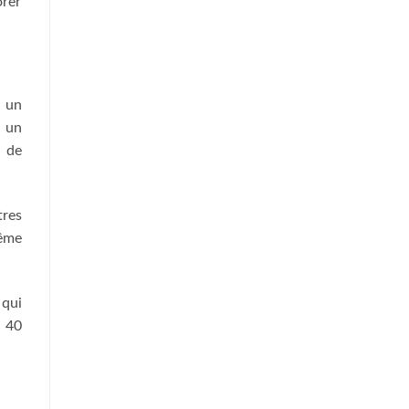
orer
s un
, un
t de
tres
même
qui
n 40