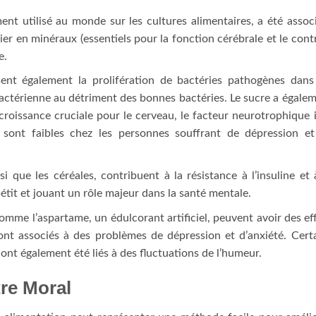
ment utilisé au monde sur les cultures alimentaires, a été assoc
ier en minéraux (essentiels pour la fonction cérébrale et le cont
e.
sent également la prolifération de bactéries pathogènes dans
 bactérienne au détriment des bonnes bactéries. Le sucre a égale
roissance cruciale pour le cerveau, le facteur neurotrophique 
sont faibles chez les personnes souffrant de dépression e
si que les céréales, contribuent à la résistance à l’insuline et 
pétit et jouant un rôle majeur dans la santé mentale.
 comme l’aspartame, un édulcorant artificiel, peuvent avoir des ef
sont associés à des problèmes de dépression et d’anxiété. Cert
, ont également été liés à des fluctuations de l’humeur.
tre Moral