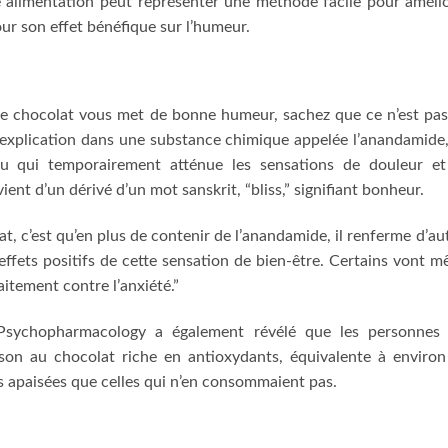
e alimentation peut représenter une méthode facile pour améli
ur son effet bénéfique sur l’humeur.
 de chocolat vous met de bonne humeur, sachez que ce n’est pa
 explication dans une substance chimique appelée l’anandamide
au qui temporairement atténue les sensations de douleur e
nt d’un dérivé d’un mot sanskrit, “bliss,” signifiant bonheur.
, c’est qu’en plus de contenir de l’anandamide, il renferme d’au
ffets positifs de cette sensation de bien-être. Certains vont 
aitement contre l’anxiété.”
Psychopharmacology a également révélé que les personnes 
on au chocolat riche en antioxydants, équivalente à enviro
s apaisées que celles qui n’en consommaient pas.