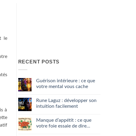
t le
otre
RECENT POSTS
ntés
Guérison intérieure : ce que
votre mental vous cache
No
Comments
Rune Laguz : développer son
on
Guérison
intuition facilement
intérieure
is à
:
No
ce
Comments
ette
Manque d’appétit : ce que
que
on
votre
Rune
atif
votre foie essaie de dire…
mental
Laguz
vous
:
No