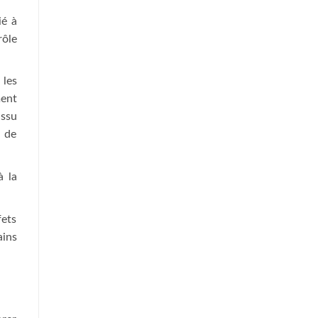
ié à
rôle
 les
ment
issu
t de
à la
fets
ains