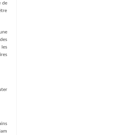
e de
être
 une
 des
 les
ires
uter
ains
liam