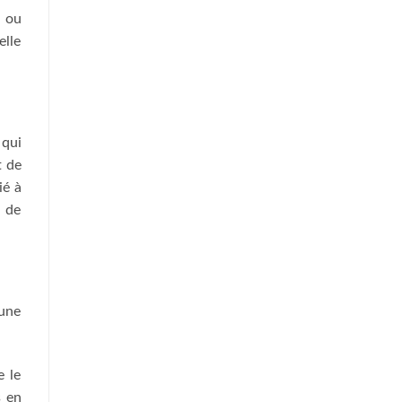
a ou
elle
 qui
t de
ié à
 de
’une
e le
s en