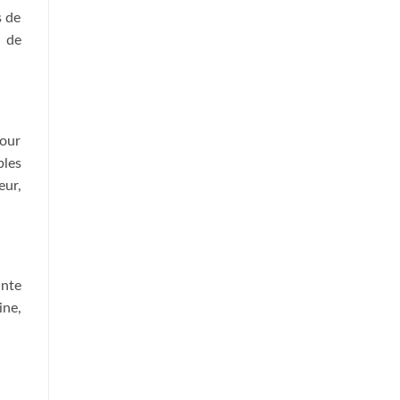
s de
n de
pour
ples
eur,
inte
ine,