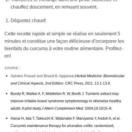
chauffez doucement, en remuant souvent.
Dégustez chaud!
Cette recette rapide et simple se réalise en seulement 5
minutes et constitue une façon délicieuse d’incorporer les
bienfaits du curcuma à votre routine alimentaire. Profitez-
en!
SOURCE :
Sahdeo Prasad and Bharat B. Aggarwal,
Herbal Medicine: Biomolecular
and Clinical Aspects, 2nd Edition.
CRC Press, 2011. 13.1-13.9.
Bundy R, Walker A. F, Middleton R. W, Booth J. Turmeric extract may
improve irritable bowel syndrome symptomology in otherwise healthy
adults: A pilot study.
J Altern Complement Med
. 2004;10:1015–8.
Hanai H, Iida T, Takeuchi K, Watanabe F, Maruyama Y, Andoh A, et al.
Curcumin maintenance therapy for ulcerative colitis: randomized,