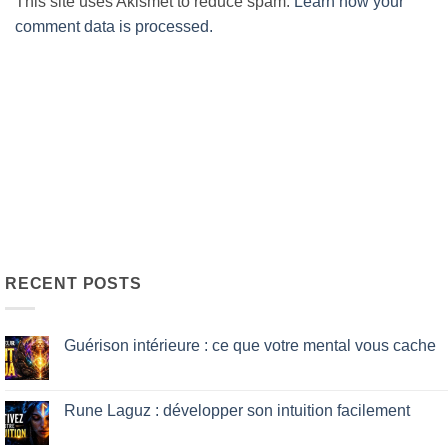
This site uses Akismet to reduce spam.
Learn how your
comment data is processed.
RECENT POSTS
Guérison intérieure : ce que votre mental vous cache
No
Comments
on
Guérison
Rune Laguz : développer son intuition facilement
intérieure
:
No
ce
Comments