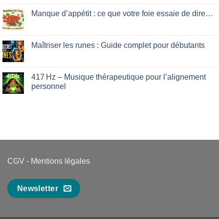
que
on
votre
Rune
Manque d’appétit : ce que votre foie essaie de dire…
mental
Laguz
vous
:
No
cache
développer
Comments
son
on
intuition
Manque
Maîtriser les runes : Guide complet pour débutants
facilement
d’appétit
:
No
ce
Comments
que
on
votre
Maîtriser
417 Hz – Musique thérapeutique pour l’alignement
foie
les
personnel
essaie
runes
de
:
No
dire…
Guide
Comments
complet
on
pour
417 Hz
débutants
–
Musique
thérapeutique
pour
l’alignement
personnel
CGV
-
Mentions légales
Newsletter