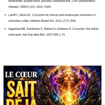
multicenter, double-blind, placebo-controlled trial.
Clin Gastroenterol
Hepatol
. 2006;4 (12): 1502–1506.
Lahiff C, Moss AC. Curcumin for clinical and endoscopic remission in
ulcerative colitis.
Inflamm Bowel Dis
. 2011;17(7): E66.
Aggarwal BB, Sundaram C, Malani N, Ichikawa H. Curcumin: the Indian
solid gold.
Adv Exp Med Biol.
2007;595:1-75.