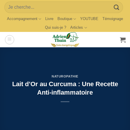
Skip
Search
to
for:
content
Accompagnement
Livre
Boutique
YOUTUBE
Témoignage
Qui suis-je ?
Articles
NATUROPATHIE
Lait d’Or au Curcuma : Une Recette
Anti-inflammatoire