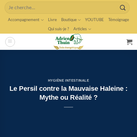
Skip
Search
to
for:
content
Accompagnement
Livre
Boutique
YOUTUBE
Témoignage
Qui suis-je ?
Articles
HYGIÈNE INTESTINALE
Le Persil contre la Mauvaise Haleine :
Mythe ou Réalité ?