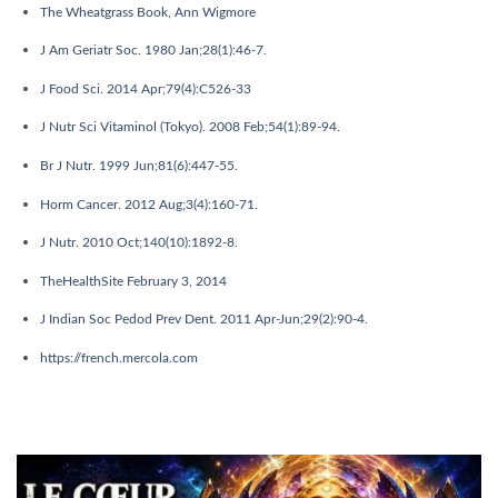
The Wheatgrass Book, Ann Wigmore
J Am Geriatr Soc. 1980 Jan;28(1):46-7.
J Food Sci. 2014 Apr;79(4):C526-33
J Nutr Sci Vitaminol (Tokyo). 2008 Feb;54(1):89-94.
Br J Nutr. 1999 Jun;81(6):447-55.
Horm Cancer. 2012 Aug;3(4):160-71.
J Nutr. 2010 Oct;140(10):1892-8.
TheHealthSite February 3, 2014
J Indian Soc Pedod Prev Dent. 2011 Apr-Jun;29(2):90-4.
https://french.mercola.com