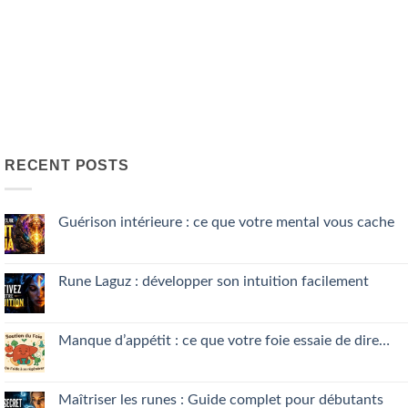
RECENT POSTS
Guérison intérieure : ce que votre mental vous cache
No
Comments
on
Guérison
Rune Laguz : développer son intuition facilement
intérieure
:
No
ce
Comments
que
on
votre
Rune
Manque d’appétit : ce que votre foie essaie de dire…
mental
Laguz
vous
:
No
cache
développer
Comments
son
on
intuition
Manque
Maîtriser les runes : Guide complet pour débutants
facilement
d’appétit