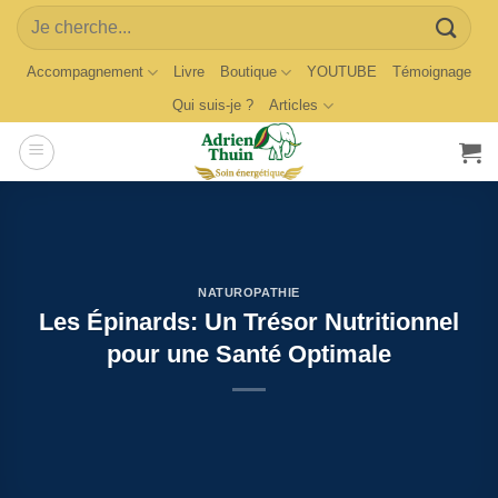
Skip
Search
to
for:
content
Accompagnement
Livre
Boutique
YOUTUBE
Témoignage
Qui suis-je ?
Articles
NATUROPATHIE
Les Épinards: Un Trésor Nutritionnel
pour une Santé Optimale