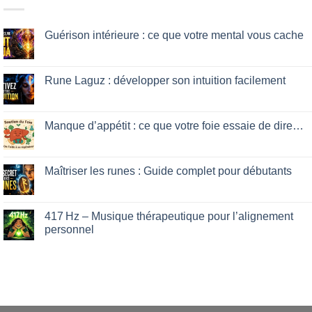
Guérison intérieure : ce que votre mental vous cache
No
Comments
on
Guérison
Rune Laguz : développer son intuition facilement
intérieure
:
No
ce
Comments
que
on
votre
Rune
Manque d’appétit : ce que votre foie essaie de dire…
mental
Laguz
vous
:
No
cache
développer
Comments
son
on
intuition
Manque
Maîtriser les runes : Guide complet pour débutants
facilement
d’appétit
:
No
ce
Comments
que
on
votre
Maîtriser
417 Hz – Musique thérapeutique pour l’alignement
foie
les
personnel
essaie
runes
de
:
No
dire…
Guide
Comments
complet
on
pour
417 Hz
débutants
–
Musique
thérapeutique
pour