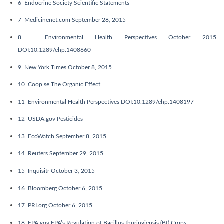
6
Endocrine Society Scientific Statements
7
Medicinenet.com September 28, 2015
8
Environmental Health Perspectives October 2015
DOI:10.1289/ehp.1408660
9
New York Times October 8, 2015
10
Coop.se The Organic Effect
11
Environmental Health Perspectives DOI:10.1289/ehp.1408197
12
USDA.gov Pesticides
13
EcoWatch September 8, 2015
14
Reuters September 29, 2015
15
Inquisitr October 3, 2015
16
Bloomberg October 6, 2015
17
PRI.org October 6, 2015
18
EPA.gov EPA’s Regulation of Bacillus thuringiensis (Bt) Crops