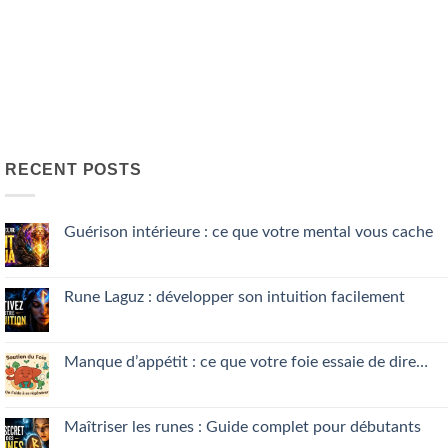
RECENT POSTS
Guérison intérieure : ce que votre mental vous cache
No
Comments
on
Guérison
Rune Laguz : développer son intuition facilement
intérieure
:
No
ce
Comments
que
on
votre
Rune
Manque d’appétit : ce que votre foie essaie de dire…
mental
Laguz
vous
:
No
cache
développer
Comments
son
on
intuition
Manque
Maîtriser les runes : Guide complet pour débutants
facilement
d’appétit
: