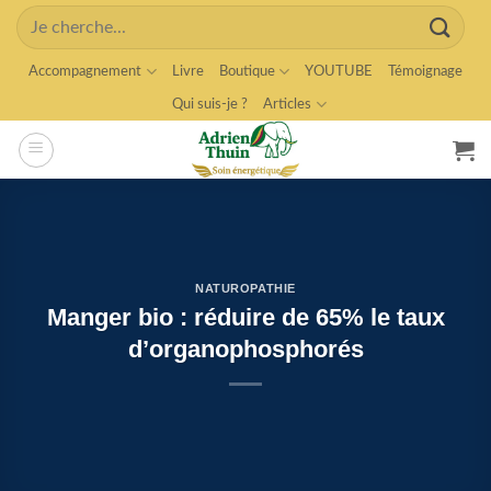
Skip
Search
to
for:
content
Accompagnement
Livre
Boutique
YOUTUBE
Témoignage
Qui suis-je ?
Articles
NATUROPATHIE
Manger bio : réduire de 65% le taux
d’organophosphorés