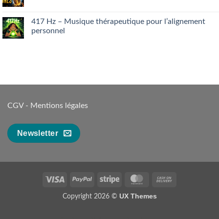
No
ce
Comments
que
on
votre
Maîtriser
417 Hz – Musique thérapeutique pour l’alignement
foie
les
personnel
essaie
runes
de
:
No
dire…
Guide
Comments
complet
on
pour
417 Hz
débutants
–
Musique
thérapeutique
pour
l’alignement
personnel
CGV
-
Mentions légales
Newsletter
Visa
PayPal
Stripe
MasterCard
Cash
On
UX Themes
Copyright 2026 ©
Delivery