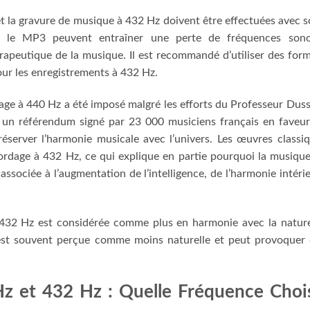
 et la gravure de musique à 432 Hz doivent être effectuées avec s
e le MP3 peuvent entraîner une perte de fréquences sono
hérapeutique de la musique. Il est recommandé d’utiliser des for
ur les enregistrements à 432 Hz.
age à 440 Hz a été imposé malgré les efforts du Professeur Dus
é un référendum signé par 23 000 musiciens français en faveu
éserver l’harmonie musicale avec l’univers. Les œuvres classi
rdage à 432 Hz, ce qui explique en partie pourquoi la musiqu
ssociée à l’augmentation de l’intelligence, de l’harmonie intéri
 432 Hz est considérée comme plus en harmonie avec la natur
 est souvent perçue comme moins naturelle et peut provoquer
z et 432 Hz : Quelle Fréquence Chois