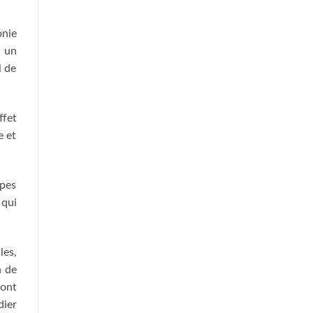
onie
t un
l de
ffet
e et
ipes
 qui
les,
n de
 ont
dier