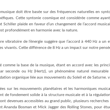
musique doit être basée sur des fréquences naturelles en synt
bénéfiques. Cette syntonie cosmique est considérée comme ayan
tut Schiller plaide en faveur d’un changement de l’accord musica
 est profondément en harmonie avec la nature.
re vibratoire de l’énergie suggère que l’accord à 440 Hz a un e
res vivants. Cette différence de 8 Hz a un impact sur notre pensé
é comme la base de la musique, étant en accord avec les princ
s par seconde ou Hz (Hertz), un phénomène naturel mesurable
ndation organique liée aux mouvements du Soleil et de Saturne. v
sées sur les mouvements planétaires et les harmoniques musica
nt de fondement solide à la structure musicale et à la régulatio
ont devenues accessibles au grand public, plusieurs recherches
nt Ananda Bosman et Mick Jagger des Rolling Stones, pour étu