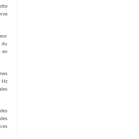
ette
erve
leur
t du
t en
mes
2 Hz
ales
 des
 des
nces