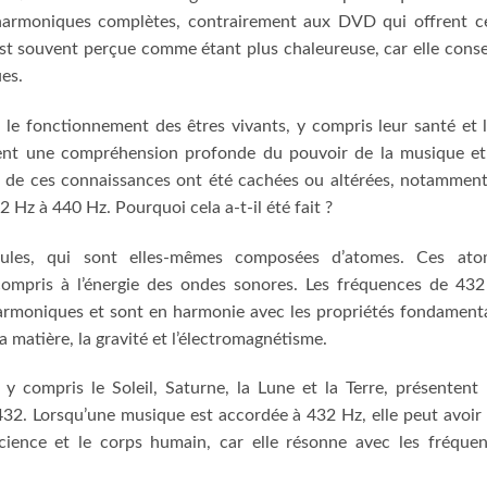
harmoniques complètes, contrairement aux DVD qui offrent c
st souvent perçue comme étant plus chaleureuse, car elle cons
es.
le fonctionnement des êtres vivants, y compris leur santé et 
vaient une compréhension profonde du pouvoir de la musique e
es de ces connaissances ont été cachées ou altérées, notammen
 Hz à 440 Hz. Pourquoi cela a-t-il été fait ?
lules, qui sont elles-mêmes composées d’atomes. Ces ato
y compris à l’énergie des ondes sonores. Les fréquences de 43
harmoniques et sont en harmonie avec les propriétés fondament
 la matière, la gravité et l’électromagnétisme.
 compris le Soleil, Saturne, la Lune et la Terre, présentent
32. Lorsqu’une musique est accordée à 432 Hz, elle peut avoir
cience et le corps humain, car elle résonne avec les fréque