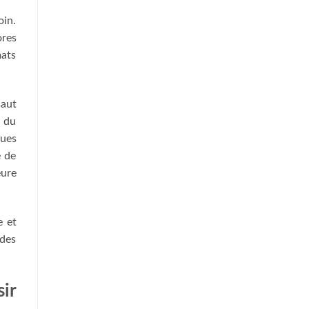
oin.
res
mats
saut
r du
ques
e de
eure
e et
 des
ir