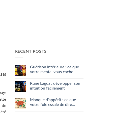
RECENT POSTS
Guérison intérieure : ce que
votre mental vous cache
ue
No
Comments
Rune Laguz : développer son
on
Guérison
intuition facilement
intérieure
dage
:
No
ce
Comments
ette
Manque d’appétit : ce que
que
on
votre
Rune
votre foie essaie de dire…
t de
mental
Laguz
vous
:
No
 été