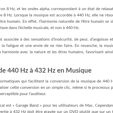
iron 8 Hz, et les ondes alpha, correspondant à un état de relaxa
e 8 Hz. Lorsque la musique est accordée à 440 Hz, elle ne rés
tre humain. En effet, l’harmonie naturelle de l’être humain se s
ave dans l’échelle musicale, et non à 440 Hz.
associée à des sensations d’insécurité, de peur, d’angoisse e
 la fatigue et une envie de ne rien faire. En revanche, la mus
 harmonie avec la nature et les êtres humains, favorisant ains
n de 440 Hz à 432 Hz en Musique
formatiques qui facilitent la conversion de la musique de 440 
iser cette conversion en un simple clic, même si le processus 
perceptible pour l’auditeur.
al est « Garage Band » pour les utilisateurs de Mac. Cependant
vertie à 432 Hz doit être gravée sur un DVD plutôt que sur un