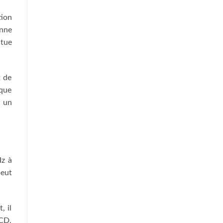
tion
onne
itue
t de
ique
i un
Hz à
peut
, il
 CD,