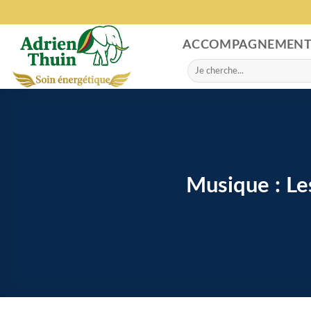
Skip
to
content
ACCOMPAGNEMEN
Search
for:
Musique : Le