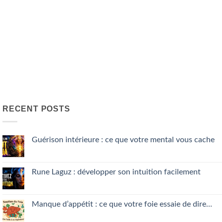
RECENT POSTS
Guérison intérieure : ce que votre mental vous cache
No
Comments
on
Guérison
Rune Laguz : développer son intuition facilement
intérieure
:
No
ce
Comments
que
on
votre
Rune
Manque d’appétit : ce que votre foie essaie de dire…
mental
Laguz
vous
:
No
cache
développer
Comments