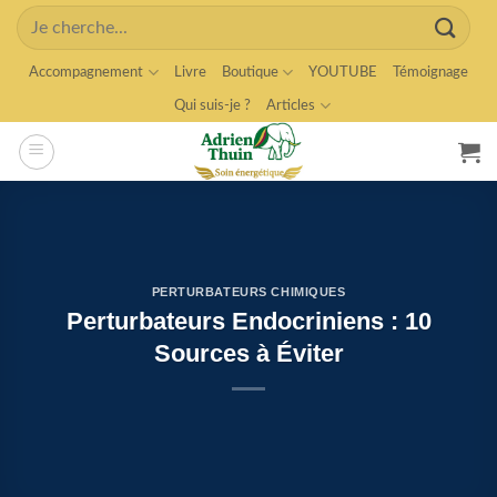
Skip
Search
to
for:
content
Accompagnement
Livre
Boutique
YOUTUBE
Témoignage
Qui suis-je ?
Articles
PERTURBATEURS CHIMIQUES
Perturbateurs Endocriniens : 10
Sources à Éviter