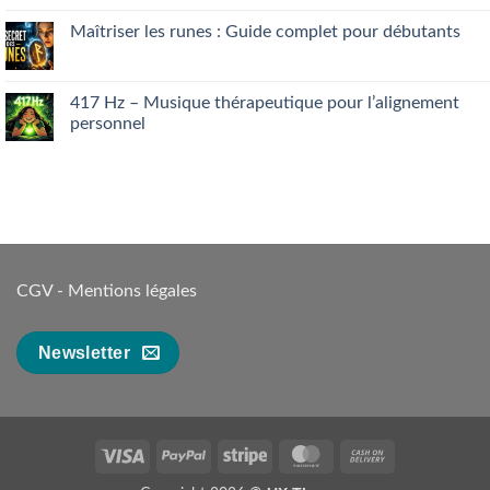
son
on
intuition
Manque
Maîtriser les runes : Guide complet pour débutants
facilement
d’appétit
:
No
ce
Comments
que
on
votre
Maîtriser
417 Hz – Musique thérapeutique pour l’alignement
foie
les
personnel
essaie
runes
de
:
No
dire…
Guide
Comments
complet
on
pour
417 Hz
débutants
–
Musique
thérapeutique
pour
l’alignement
personnel
CGV
-
Mentions légales
Newsletter
Visa
PayPal
Stripe
MasterCard
Cash
On