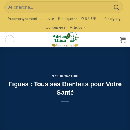
Skip
Search
to
for:
content
Accompagnement
Livre
Boutique
YOUTUBE
Témoignage
Qui suis-je ?
Articles
NATUROPATHIE
Figues : Tous ses Bienfaits pour Votre
Santé