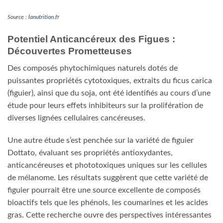
étude pour leurs effets inhibiteurs sur la prolifération de
diverses lignées cellulaires cancéreuses.
Une autre étude s’est penchée sur la variété de figuier
Dottato, évaluant ses propriétés antioxydantes,
anticancéreuses et phototoxiques uniques sur les cellules
de mélanome. Les résultats suggèrent que cette variété de
figuier pourrait être une source excellente de composés
bioactifs tels que les phénols, les coumarines et les acides
gras. Cette recherche ouvre des perspectives intéressantes
pour le développement de préparations à base de figue,
potentiellement bénéfiques dans le traitement des cancers
cutanés non mélanomes.
Dans le cadre d’une étude comparative sur la quantité et la
qualité des antioxydants phénoliques dans divers aliments,
il a été démontré que les figues étaient parmi les aliments
les plus riches en antioxydants et nutriments phénoliques,
en particulier les fibres. Lors de tests réalisés avec des