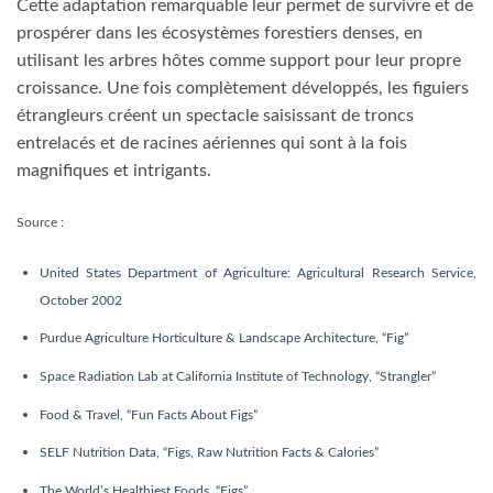
United States Department of Agriculture: Agricultural Research Service,
October 2002
Purdue Agriculture Horticulture & Landscape Architecture, “Fig”
Space Radiation Lab at California Institute of Technology, “Strangler”
Food & Travel, “Fun Facts About Figs”
SELF Nutrition Data, “Figs, Raw Nutrition Facts & Calories”
The World’s Healthiest Foods, “Figs”
Journal of Natural Products, July 2001
Cell Proliferation, June 2012
Journal of the American College of Nutrition, February 2005
Iranian Red Crescent Medical Journal, April 2011
https://french.mercola.com/