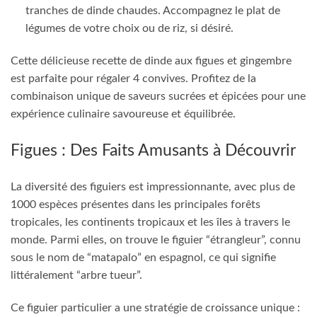
Figues : Des Faits Amusants à Découvrir
La diversité des figuiers est impressionnante, avec plus de
1000 espèces présentes dans les principales forêts
tropicales, les continents tropicaux et les îles à travers le
monde. Parmi elles, on trouve le figuier “étrangleur”, connu
sous le nom de “matapalo” en espagnol, ce qui signifie
littéralement “arbre tueur”.
Ce figuier particulier a une stratégie de croissance unique :
il commence sa vie en prenant racine au bas d’un autre
arbre. Ses racines se développent vers le bas, pénétrant le
sol pour absorber les nutriments nécessaires à sa
croissance. Peu à peu, le figuier étrangleur gagne en force
et en hauteur jusqu’à ce qu’il atteigne la cime de l’arbre
hôte.
À ce stade, il commence à envelopper et à comprimer le