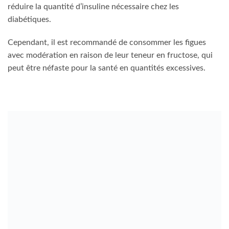
réduire la quantité d’insuline nécessaire chez les
diabétiques.
Cependant, il est recommandé de consommer les figues
avec modération en raison de leur teneur en fructose, qui
peut être néfaste pour la santé en quantités excessives.
Source :
lanutrition.fr
Potentiel Anticancéreux des Figues :
Découvertes Prometteuses
Des composés phytochimiques naturels dotés de
puissantes propriétés cytotoxiques, extraits du ficus carica
(figuier), ainsi que du soja, ont été identifiés au cours d’une