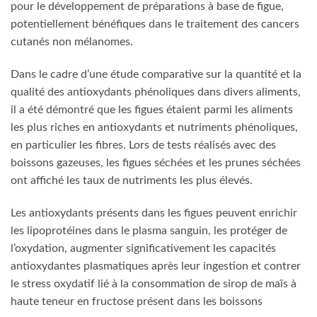
boissons gazeuses, les figues séchées et les prunes séchées
ont affiché les taux de nutriments les plus élevés.
Les antioxydants présents dans les figues peuvent enrichir
les lipoprotéines dans le plasma sanguin, les protéger de
l’oxydation, augmenter significativement les capacités
antioxydantes plasmatiques après leur ingestion et contrer
le stress oxydatif lié à la consommation de sirop de maïs à
haute teneur en fructose présent dans les boissons
gazeuses.
Des études ont montré que le latex des figues fraîches
agissait comme un agent anticancéreux sans effet toxique
sur les cellules normales, notamment dans le traitement du
cancer de l’estomac. De plus, même après un processus de
séchage prolongé, la poudre de latex du figuier conservait
ses propriétés anticancéreuses, suggérant que les figues,
qu’elles soient fraîches ou séchées, pourraient avoir un rôle