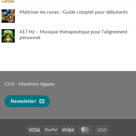
Musique
thérapeutique
pour
l’alignement
personnel
CGV
-
Mentions légales
Newsletter
Visa
PayPal
Stripe
MasterCard
Cash
On
UX Themes
Copyright 2026 ©
Delivery
Casino mit 1 Euro Einzahlung