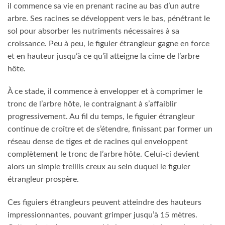
tronc de l’arbre hôte, le contraignant à s’affaiblir
progressivement. Au fil du temps, le figuier étrangleur
continue de croître et de s’étendre, finissant par former un
réseau dense de tiges et de racines qui enveloppent
complètement le tronc de l’arbre hôte. Celui-ci devient
alors un simple treillis creux au sein duquel le figuier
étrangleur prospère.
Ces figuiers étrangleurs peuvent atteindre des hauteurs
impressionnantes, pouvant grimper jusqu’à 15 mètres.
Cette adaptation remarquable leur permet de survivre et de
prospérer dans les écosystèmes forestiers denses, en
utilisant les arbres hôtes comme support pour leur propre
croissance. Une fois complètement développés, les figuiers
étrangleurs créent un spectacle saisissant de troncs
entrelacés et de racines aériennes qui sont à la fois
magnifiques et intrigants.
Source :