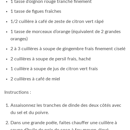
1 cuillère à soupe de jus de citron vert frais
2 cuillères à café de miel
Instructions :
Assaisonnez les tranches de dinde des deux côtés avec
du sel et du poivre.
Dans une grande poêle, faites chauffer une cuillère à
soupe d’huile de noix de coco à feu moyen-élevé.
Ajoutez la dinde et faites cuire pendant 2 à 4 minutes de
chaque côté, jusqu’à ce qu’elle soit dorée et bien cuite.
Transférez-la sur une assiette de service chaude.
Dans la même poêle, faites chauffer les 2 cuillères à
soupe restantes d’huile de noix de coco à feu moyen.
Ajoutez les oignons et faites revenir pendant environ 1
minute pour les adoucir.