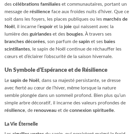
des
célébrations familiales
et communautaires, portant un
message de
résilience
face aux froides nuits d’hiver. Que ce
soit dans les foyers, les places publiques ou les
marchés de
Noël
, il incarne l’
espoir
et la
joie
qui naissent avec la
lumière des
guirlandes
et des
bougies
. À travers ses
branches décorées
, son parfum de
sapin
et ses
baies
scintillantes
, le sapin de Noël continue de réchauffer les
cœurs et d’éclairer l’obscurité de la saison hivernale.
Un Symbole d’Espérance et de Résilience
Le
sapin de Noël
, dans sa majesté persistante, se dresse
avec fierté au cœur de l’hiver, même lorsque la nature
semble plongée dans un sommeil profond. Bien plus qu’un
simple arbre décoratif, il incarne des valeurs profondes de
résilience
, de
renouveau
et de
connexion spirituelle
.
La Vie Éternelle
Les
aiguilles vertes
du sapin, qui persistent malgré le froid