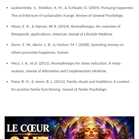
Lyubomirsky, S., Sheldon, K. M., & Schkade, D. (2005). Pursuing happiness:
The architecture of sustainable change.
Review of General Psychology
.
Hines, E. R., & Harvey, W. R. (2014). Aromatherapy: An overview of
therapeutic applications.
American Journal of Lifestyle Medicine
.
Dunn, E. W., Aknin, L. B., & Norton, M. I. (2008). Spending money on
others promotes happiness.
Science
.
Mico, J. A., et al. (2011). Aromatherapy for stress reduction: A meta-
analysis.
Journal of Alternative and Complementary Medicine
.
Fiese, B. H., & Jones, B. L. (2012). Family rituals and traditions: A context
for positive family functioning.
Journal of Family Psychology
.