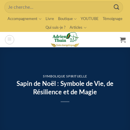
Skip
Search
to
for:
content
Accompagnement
Livre
Boutique
YOUTUBE
Témoignage
Qui suis-je ?
Articles
SYMBOLIQUE SPIRITUELLE
Sapin de Noël : Symbole de Vie, de
Résilience et de Magie