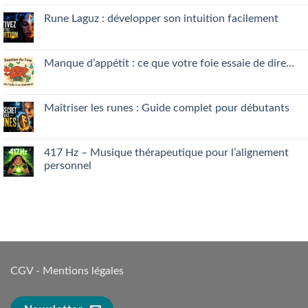
on
Guérison
Rune Laguz : développer son intuition facilement
intérieure
:
No
ce
Comments
que
on
votre
Rune
Manque d’appétit : ce que votre foie essaie de dire…
mental
Laguz
vous
:
No
cache
développer
Comments
son
on
intuition
Manque
Maîtriser les runes : Guide complet pour débutants
facilement
d’appétit
:
No
ce
Comments
que
on
votre
Maîtriser
417 Hz – Musique thérapeutique pour l’alignement
foie
les
personnel
essaie
runes
de
:
No
dire…
Guide
Comments
complet
on
pour
417 Hz
débutants
–
Musique
thérapeutique
pour
l’alignement
personnel
CGV
-
Mentions légales