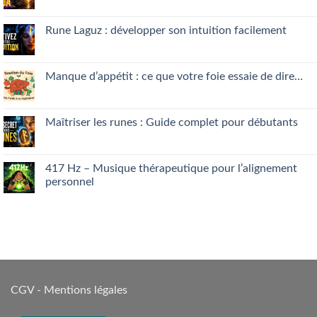
Comments
on
Guérison
Rune Laguz : développer son intuition facilement
intérieure
:
No
ce
Comments
que
on
votre
Rune
Manque d’appétit : ce que votre foie essaie de dire…
mental
Laguz
vous
:
No
cache
développer
Comments
son
on
intuition
Manque
Maîtriser les runes : Guide complet pour débutants
facilement
d’appétit
:
No
ce
Comments
que
on
votre
Maîtriser
417 Hz – Musique thérapeutique pour l’alignement
foie
les
personnel
essaie
runes
de
:
No
dire…
Guide
Comments
complet
on
pour
417 Hz
débutants
–
Musique
thérapeutique
pour
l’alignement
personnel
CGV
-
Mentions légales