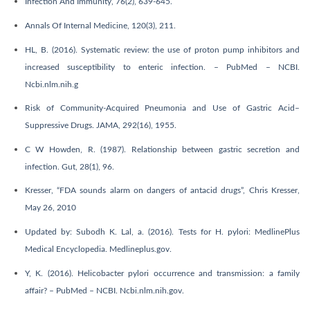
Infection And Immunity, 76(2), 639-645.
Annals Of Internal Medicine, 120(3), 211.
HL, B. (2016). Systematic review: the use of proton pump inhibitors and
increased susceptibility to enteric infection. – PubMed – NCBI.
Ncbi.nlm.nih.g
Risk of Community-Acquired Pneumonia and Use of Gastric Acid–
Suppressive Drugs. JAMA, 292(16), 1955.
C W Howden, R. (1987). Relationship between gastric secretion and
infection. Gut, 28(1), 96.
Kresser, “FDA sounds alarm on dangers of antacid drugs”, Chris Kresser,
May 26, 2010
Updated by: Subodh K. Lal, a. (2016). Tests for H. pylori: MedlinePlus
Medical Encyclopedia. Medlineplus.gov.
Y, K. (2016). Helicobacter pylori occurrence and transmission: a family
affair? – PubMed – NCBI. Ncbi.nlm.nih.gov.