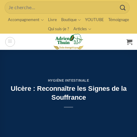
Skip
Search
to
for:
content
Accompagnement
Livre
Boutique
YOUTUBE
Témoignage
Qui suis-je ?
Articles
HYGIÈNE INTESTINALE
Ulcère : Reconnaître les Signes de la
Souffrance