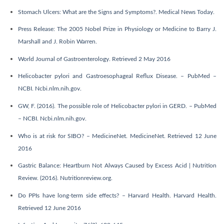
Stomach Ulcers: What are the Signs and Symptoms?. Medical News Today.
Press Release: The 2005 Nobel Prize in Physiology or Medicine to Barry J.
Marshall and J. Robin Warren.
World Journal of Gastroenterology. Retrieved 2 May 2016
Helicobacter pylori and Gastroesophageal Reflux Disease. – PubMed –
NCBI. Ncbi.nlm.nih.gov.
GW, F. (2016). The possible role of Helicobacter pylori in GERD. – PubMed
– NCBI. Ncbi.nlm.nih.gov.
Who is at risk for SIBO? – MedicineNet. MedicineNet. Retrieved 12 June
2016
Gastric Balance: Heartburn Not Always Caused by Excess Acid | Nutrition
Review. (2016). Nutritionreview.org.
Do PPIs have long-term side effects? – Harvard Health. Harvard Health.
Retrieved 12 June 2016