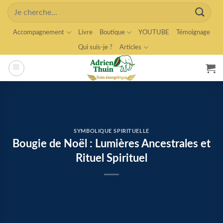
Skip
Search
to
for:
content
Accompagnement
Livre
Boutique
YOUTUBE
Témoignage
Qui suis-je ?
Articles
SYMBOLIQUE SPIRITUELLE
Bougie de Noël : Lumières Ancestrales et
Rituel Spirituel