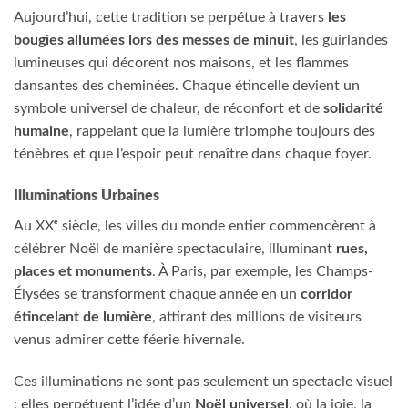
Aujourd’hui, cette tradition se perpétue à travers
les
bougies allumées lors des messes de minuit
, les guirlandes
lumineuses qui décorent nos maisons, et les flammes
dansantes des cheminées. Chaque étincelle devient un
symbole universel de chaleur, de réconfort et de
solidarité
humaine
, rappelant que la lumière triomphe toujours des
ténèbres et que l’espoir peut renaître dans chaque foyer.
Illuminations Urbaines
Au XXᵉ siècle, les villes du monde entier commencèrent à
célébrer Noël de manière spectaculaire, illuminant
rues,
places et monuments
. À Paris, par exemple, les Champs-
Élysées se transforment chaque année en un
corridor
étincelant de lumière
, attirant des millions de visiteurs
venus admirer cette féerie hivernale.
Ces illuminations ne sont pas seulement un spectacle visuel
: elles perpétuent l’idée d’un
Noël universel
, où la joie, la