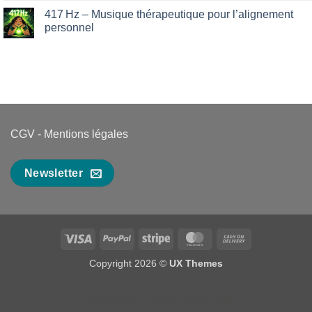
que
on
votre
Maîtriser
417 Hz – Musique thérapeutique pour l’alignement
foie
les
personnel
essaie
runes
de
:
No
dire…
Guide
Comments
complet
on
pour
417 Hz
débutants
–
Musique
thérapeutique
pour
l’alignement
personnel
CGV
-
Mentions légales
Newsletter
Visa
PayPal
Stripe
MasterCard
Cash
On
Copyright 2026 ©
UX Themes
Delivery
Casino mit 1 Euro Einzahlung