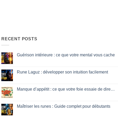
RECENT POSTS
Guérison intérieure : ce que votre mental vous cache
No
Comments
on
Guérison
Rune Laguz : développer son intuition facilement
intérieure
:
No
ce
Comments
que
on
votre
Rune
Manque d’appétit : ce que votre foie essaie de dire…
mental
Laguz
vous
:
No
cache
développer
Comments
son
on
intuition
Manque
Maîtriser les runes : Guide complet pour débutants
facilement
d’appétit
:
No
ce
Comments