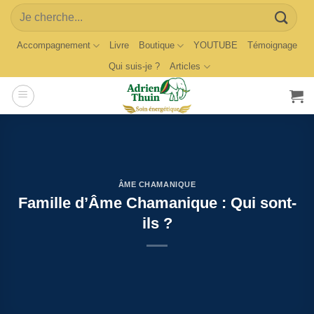
Skip
Search
to
for:
content
Accompagnement
Livre
Boutique
YOUTUBE
Témoignage
Qui suis-je ?
Articles
ÂME CHAMANIQUE
Famille d’Âme Chamanique : Qui sont-
ils ?