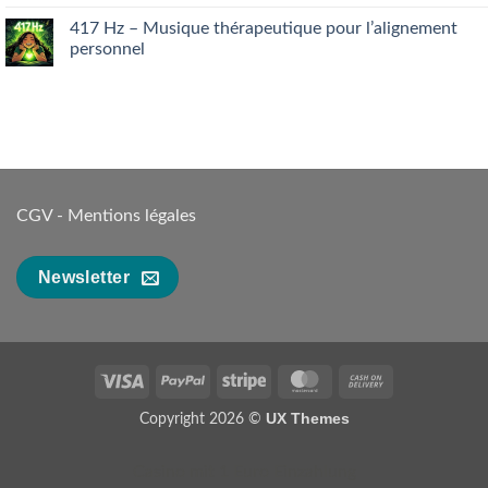
que
on
votre
Maîtriser
417 Hz – Musique thérapeutique pour l’alignement
foie
les
personnel
essaie
runes
de
:
No
dire…
Guide
Comments
complet
on
pour
417 Hz
débutants
–
Musique
thérapeutique
pour
l’alignement
personnel
CGV
-
Mentions légales
Newsletter
Visa
PayPal
Stripe
MasterCard
Cash
On
UX Themes
Copyright 2026 ©
Delivery
Casino mit 1 Euro Einzahlung