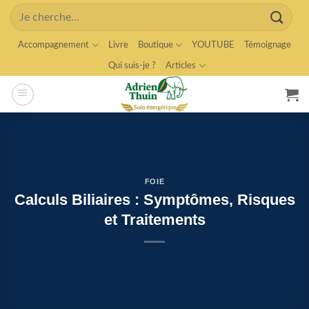
Skip
Search
to
for:
content
Accompagnement
Livre
Boutique
YOUTUBE
Témoignage
Qui suis-je ?
Articles
FOIE
Calculs Biliaires : Symptômes, Risques
et Traitements