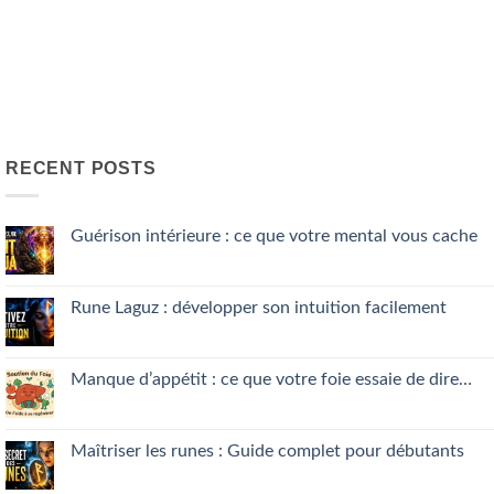
RECENT POSTS
Guérison intérieure : ce que votre mental vous cache
No
Comments
on
Guérison
Rune Laguz : développer son intuition facilement
intérieure
:
No
ce
Comments
que
on
votre
Rune
Manque d’appétit : ce que votre foie essaie de dire…
mental
Laguz
vous
:
No
cache
développer
Comments
son
on
intuition
Manque
Maîtriser les runes : Guide complet pour débutants
facilement
d’appétit
:
No
ce
Comments