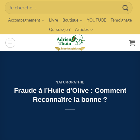
Skip
Search
to
for:
content
Accompagnement
Livre
Boutique
YOUTUBE
Témoignage
Qui suis-je ?
Articles
NATUROPATHIE
Fraude à l’Huile d’Olive : Comment
Reconnaître la bonne ?