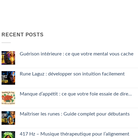
RECENT POSTS
Guérison intérieure : ce que votre mental vous cache
No
Comments
on
Guérison
Rune Laguz : développer son intuition facilement
intérieure
:
No
ce
Comments
que
on
votre
Rune
Manque d’appétit : ce que votre foie essaie de dire…
mental
Laguz
vous
:
No
cache
développer
Comments
son
on
intuition
Manque
Maîtriser les runes : Guide complet pour débutants
facilement
d’appétit
:
No
ce
Comments
que
on
votre
Maîtriser
417 Hz – Musique thérapeutique pour l’alignement
foie
les