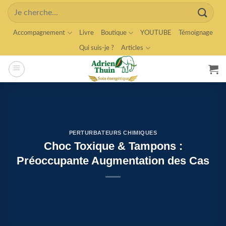
Skip
Search
to
for:
content
Accompagnement
Livre
Boutique
YOUTUBE
Témoignage
Qui suis-je ?
Articles
PERTURBATEURS CHIMIQUES
Choc Toxique & Tampons :
Préoccupante Augmentation des Cas