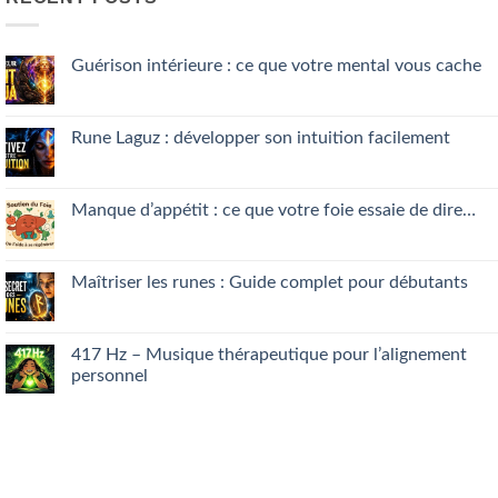
Guérison intérieure : ce que votre mental vous cache
No
Comments
on
Guérison
Rune Laguz : développer son intuition facilement
intérieure
:
No
ce
Comments
que
on
votre
Rune
Manque d’appétit : ce que votre foie essaie de dire…
mental
Laguz
vous
:
No
cache
développer
Comments
son
on
intuition
Manque
Maîtriser les runes : Guide complet pour débutants
facilement
d’appétit
:
No
ce
Comments
que
on
votre
Maîtriser
417 Hz – Musique thérapeutique pour l’alignement
foie
les
personnel
essaie
runes
de
:
No
dire…
Guide
Comments
complet
on
pour
417 Hz
débutants
–
Musique
thérapeutique