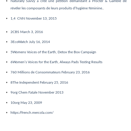
Naturally Savvy a créé une pétition demandant à Procter & Gamble de
révéler les composants de leurs produits d’hygiène féminine.
.
1,
4
CNN November 13, 2015
2
CBS March 3, 2016
3
EcoWatch July 16, 2014
5
Womens Voices of the Earth, Detox the Box Campaign
6
Women’s Voices for the Earth, Always Pads Testing Results
7
60 Millions de Consommateurs February 23, 2016
8
The Independent February 25, 2016
9
org Chem Fatale November 2013
10
org May 23, 2009
https://french.mercola.com/