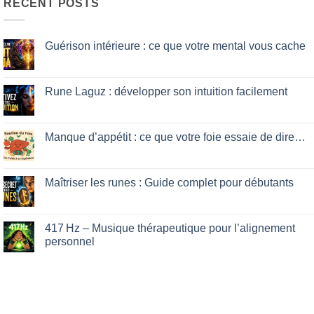
RECENT POSTS
Guérison intérieure : ce que votre mental vous cache
No
Comments
on
Guérison
Rune Laguz : développer son intuition facilement
intérieure
:
No
ce
Comments
que
on
votre
Rune
Manque d’appétit : ce que votre foie essaie de dire…
mental
Laguz
vous
:
No
cache
développer
Comments
son
on
intuition
Manque
Maîtriser les runes : Guide complet pour débutants
facilement
d’appétit
:
No
ce
Comments
que
on
votre
Maîtriser
417 Hz – Musique thérapeutique pour l’alignement
foie
les
personnel
essaie
runes
de
:
No
dire…
Guide
Comments
complet
on
pour
417 Hz
débutants
–
Musique
thérapeutique