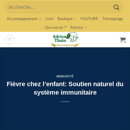
Skip
Search
to
for:
content
Accompagnement
Livre
Boutique
YOUTUBE
Témoignage
Qui suis-je ?
Articles
IMMUNITÉ
Fièvre chez l’enfant: Soutien naturel du
système immunitaire