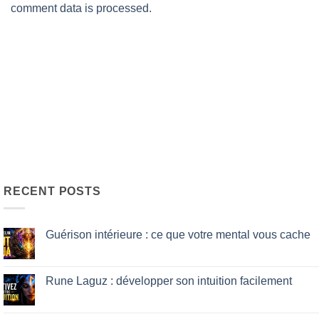
comment data is processed.
RECENT POSTS
Guérison intérieure : ce que votre mental vous cache
No
Comments
on
Guérison
Rune Laguz : développer son intuition facilement
intérieure
:
No
ce
Comments
que
on