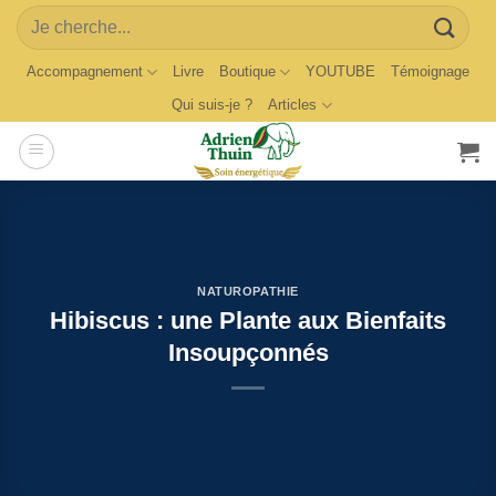
Skip
Search
to
for:
content
Accompagnement
Livre
Boutique
YOUTUBE
Témoignage
Qui suis-je ?
Articles
NATUROPATHIE
Hibiscus : une Plante aux Bienfaits
Insoupçonnés