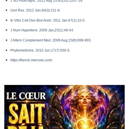
J Sci Food Agric. 2012 Aug 15;92(10):2207-18.
Urol Res. 2012 Jun;40(3):211-8.
In Vitro Cell Dev Biol Anim. 2011 Jan;47(1):10-5.
J Hum Hypertens. 2009 Jan;23(1):48-54.
J Altern Complement Med. 2009 Aug;15(8):899-903.
Phytomedicine. 2010 Jun;17(7):500-5.
https://french.mercola.com/