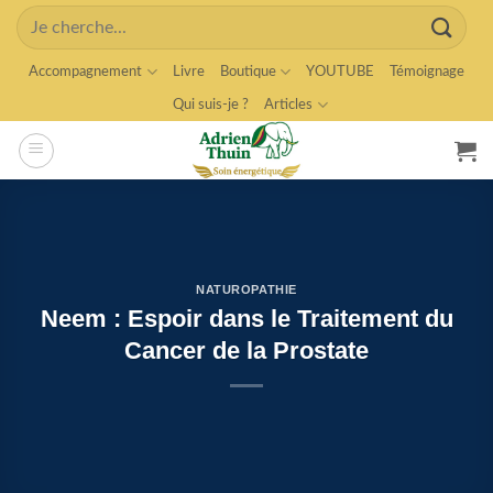
Skip
Search
to
for:
content
Accompagnement
Livre
Boutique
YOUTUBE
Témoignage
Qui suis-je ?
Articles
NATUROPATHIE
Neem : Espoir dans le Traitement du
Cancer de la Prostate