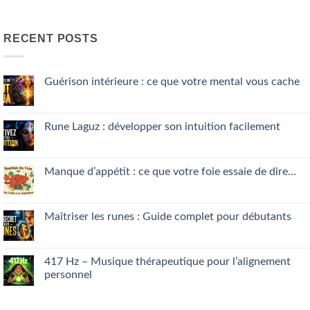
RECENT POSTS
Guérison intérieure : ce que votre mental vous cache
No
Comments
on
Guérison
Rune Laguz : développer son intuition facilement
intérieure
:
No
ce
Comments
que
on
votre
Rune
Manque d’appétit : ce que votre foie essaie de dire…
mental
Laguz
vous
:
No
cache
développer
Comments
son
on
intuition
Manque
Maîtriser les runes : Guide complet pour débutants
facilement
d’appétit
:
No
ce
Comments
que
on
votre
Maîtriser
417 Hz – Musique thérapeutique pour l’alignement
foie
les
personnel
essaie
runes
de
:
No
dire…
Guide
Comments
complet
on